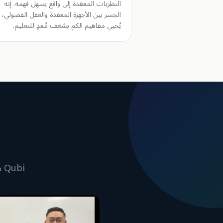
النظريات المعقدة إلى واقع يسهل فهمه. إنه
الجسر بين الأجهزة المعقدة والعقل الفضولي،
يُحيي مفاهيم الكم بشغف مُعدٍ للتعليم.
Qubi تعاون مع باحثين ومعلمين ومختبرات يهتمون بتثقيف الجمهور حول الكم.