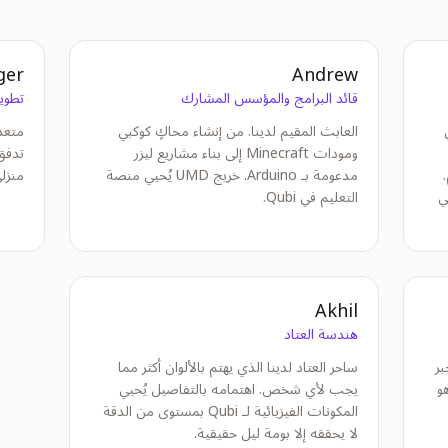
ger
Andrew
قائد البرامج والمؤسس المشارك
تطوي
العابث المقيم لدينا. من إنشاء محاكٍ كوكبي
متعدد
ومودات Minecraft إلى بناء مشاريع ليزر
تدفق 
مدعومة بـ Arduino. خريج UMD يُحيي منصة
منزلي. خريج D
بقاً في
التعليم في Qubi.
Akhil
هندسة العتاد
بر
ساحر العتاد لدينا الذي يهتم بالألوان أكثر مما
 هو
يجب لأي شخص. اهتمامه بالتفاصيل يُحيي
المكونات الفيزيائية لـ Qubi بمستوى من الدقة
لا يحققه إلا بومة ليل حقيقية.