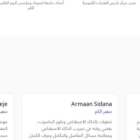
مدير، مركز باريس للتقنيات الكمومية
أستاذ، جامعة لشبونة، ومؤسس اليوم العالم
للكم
eje
Armaan Sidana
سفير الكم
سفير
م
شغوف بالذكاء الاصطناعي وعلوم الحاسوب،
مهند
ة
يقضي وقته في تجريب الذكاء الاصطناعي
المقط
ومعالجة مسائل التفاضل والتكامل وعزف الكمان
متحد