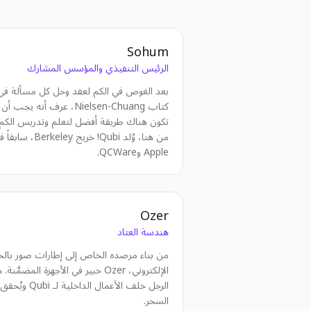
Sohum
الرئيس التنفيذي والمؤسس المشارك
بعد الغوص في الكم لعقد وحل كل مسألة في
كتاب Nielsen-Chuang، عرف أنه يجب أن
تكون هناك طريقة أفضل لتعلم وتدريس الكم.
من هنا، وُلد Qubi! خريج Berkeley، سا
Apple وQCWare.
Ozer
هندسة العتاد
من بناء مرصده الخاص إلى إطارات صور بالح
الإلكتروني، Ozer خبير في الأجهزة المضمَّنة.
الرجل خلف الأعمال الداخلية لـ Qubi ويُحقق
السحر.