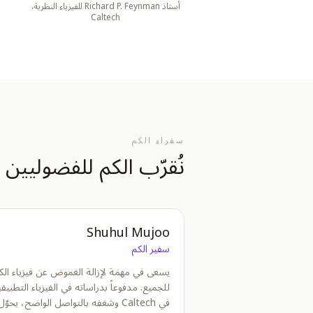
أستاذ Richard P. Feynman للفيزياء النظرية،
Caltech
سفراء الكم
نُقرّب الكم للفضوليين
Shuhul Mujoo
سفير الكم
يسعى في مهمة لإزالة الغموض عن فيزياء الك
للجميع. مدفوعاً بدراساته في الفيزياء التطبيقي
في Caltech وشغفه بالتواصل الواضح، يحوّل