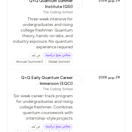
29 يونيو 2026
Q×Q Quantum Summer
→
Institute (QSI)
The Coding School
Three-week intensive for
undergraduates and rising
college freshmen. Quantum
theory, hands-on labs, and
industry exposure. No quantum
experience required.
مجاني بمنح دراسية
عن بُعد
Annual (summer)
Global (online)
29 يونيو 2026
Q×Q Early Quantum Career
→
Immersion (EQCI)
The Coding School
Six-week career-track program
for undergraduates and rising
college freshmen. Combines
quantum coursework with
internship-style projects.
مجاني بمنح دراسية
عن بُعد