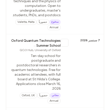
techniques and the physics of
computation. Open to
undergraduates, master's
students, PhDs, and postdocs.
مدفوع
حضورياً
Valletta, Malta
Annual
7 سبتمبر 2026
Oxford Quantum Technologies
→
Summer School
QCi3 Hub, University of Oxford
Ten-day school for
postgraduate and
postdoctoral researchers in
quantum technologies. Free for
academic attendees, with full
board at St Hilda's College.
Applications close March 16,
2026.
مجاني
حضورياً
Oxford, UK
Annual