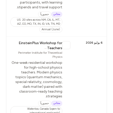
participants, with learning
stipends and travel support.
مجاني
حضورياً
US: 20 sites across NM, CA, IL, MT,
AZ, CO, MO, TX, IN, ID, VA, TN, MD
Annual (June)
6 يوليو 2026
EinsteinPlus Workshop for
→
Teachers
Perimeter Institute for Theoretical
Physics
One-week residential workshop
for high-school physics
teachers. Modern physics
topics (quantum mechanics,
special relativity, cosmology,
dark matter) paired with
classroom-ready teaching
strategies.
مجاني
حضورياً
Waterloo, Canada (open to
international applicants)