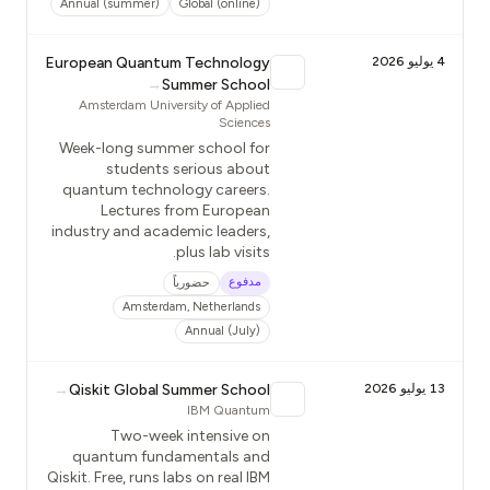
Annual (summer)
Global (online)
4 يوليو 2026
European Quantum Technology
→
Summer School
Amsterdam University of Applied
Sciences
Week-long summer school for
students serious about
quantum technology careers.
Lectures from European
industry and academic leaders,
plus lab visits.
مدفوع
حضورياً
Amsterdam, Netherlands
Annual (July)
13 يوليو 2026
Qiskit Global Summer School
→
IBM Quantum
Two-week intensive on
quantum fundamentals and
Qiskit. Free, runs labs on real IBM