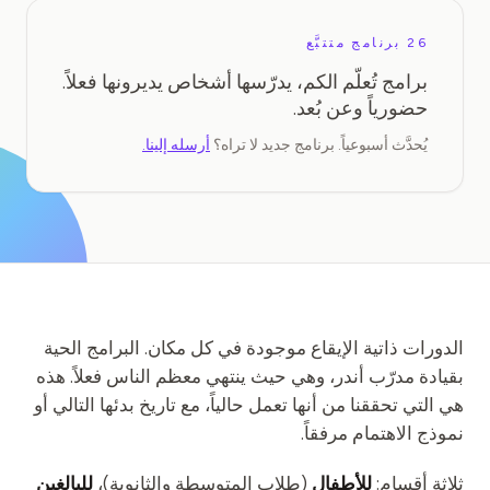
دراسة حالة تعليمية
26 برنامج متتبَّع
دراسة حالة توعوية
برامج تُعلّم الكم، يدرّسها أشخاص يديرونها فعلاً.
حضورياً وعن بُعد.
QCaMP Quantum Fundamentals Workshop
يُحدَّث أسبوعياً. برنامج جديد لا تراه؟
أرسله إلينا.
Undergraduate Quantum Education
الورقة التقنية
الموارد
دليل المستخدم
الحواسيب الكمومية
الدورات ذاتية الإيقاع موجودة في كل مكان. البرامج الحية
الأنشطة
بقيادة مدرّب أندر، وهي حيث ينتهي معظم الناس فعلاً. هذه
هي التي تحققنا من أنها تعمل حالياً، مع تاريخ بدئها التالي أو
الأدلة
نموذج الاهتمام مرفقاً.
التعلم
ثلاثة أقسام:
للأطفال
(طلاب المتوسطة والثانوية)،
للبالغين