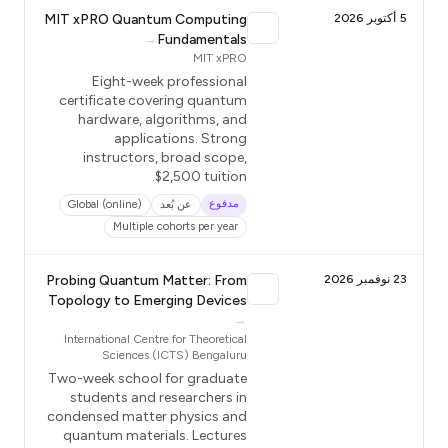
5 أكتوبر 2026
MIT xPRO Quantum Computing
→
Fundamentals
MIT xPRO
Eight-week professional
certificate covering quantum
hardware, algorithms, and
applications. Strong
instructors, broad scope,
$2,500 tuition.
مدفوع
عن بُعد
Global (online)
Multiple cohorts per year
23 نوفمبر 2026
Probing Quantum Matter: From
Topology to Emerging Devices
→
International Centre for Theoretical
Sciences (ICTS) Bengaluru
Two-week school for graduate
students and researchers in
condensed matter physics and
quantum materials. Lectures