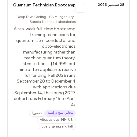
28 سبتمبر 2026
Quantum Technician Bootcamp
→
Deep Dive Coding · CNM Ingenuity ·
Sandia National Laboratories
A ten-week full-time bootcamp
training technicians for
quantum, semiconductor and
opto-electronics
manufacturing rather than
teaching quantum theory.
Listed tuition is $14,999, but
nine of ten applicants receive
full funding. Fall 2026 runs
September 28 to December 4
with applications due
September 14; the spring 2027
cohort runs February 15 to April
23.
مجاني بمنح دراسية
حضورياً
Albuquerque, NM, US
Every spring and fall