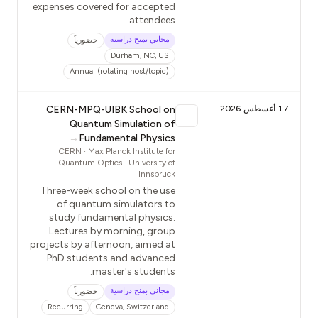
expenses covered for accepted
attendees.
مجاني بمنح دراسية
حضورياً
Durham, NC, US
Annual (rotating host/topic)
17 أغسطس 2026
CERN-MPQ-UIBK School on
Quantum Simulation of
→
Fundamental Physics
CERN · Max Planck Institute for
Quantum Optics · University of
Innsbruck
Three-week school on the use
of quantum simulators to
study fundamental physics.
Lectures by morning, group
projects by afternoon, aimed at
PhD students and advanced
master's students.
مجاني بمنح دراسية
حضورياً
Recurring
Geneva, Switzerland