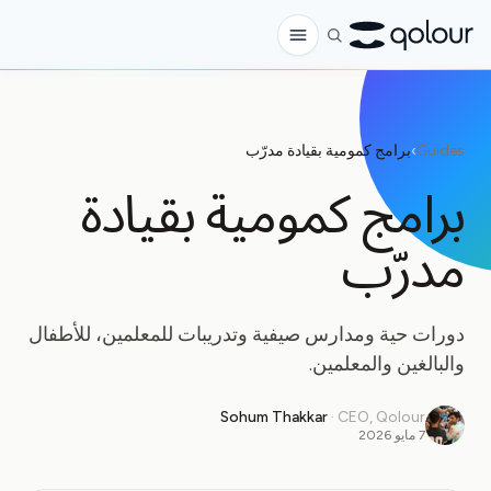
الطلب المسبق
Guides
›
برامج كمومية بقيادة مدرّب
المتجر
برامج كمومية بقيادة
لـ
مدرّب
الهواة
المعلمون
دورات حية ومدارس صيفية وتدريبات للمعلمين، للأطفال
الأطفال وأولياء الأمور
والبالغين والمعلمين.
المؤسسات
Sohum Thakkar
·
CEO, Qolour
العلم
7 مايو 2026
كيوبتات في الواقع