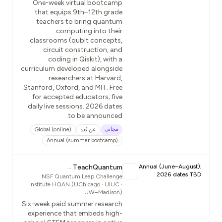
One-week virtual bootcamp
that equips 9th–12th grade
teachers to bring quantum
computing into their
classrooms (qubit concepts,
circuit construction, and
coding in Qiskit), with a
curriculum developed alongside
researchers at Harvard,
Stanford, Oxford, and MIT. Free
for accepted educators; five
daily live sessions. 2026 dates
to be announced.
مجاني
عن بُعد
Global (online)
Annual (summer bootcamp)
→
TeachQuantum
Annual (June–August);
2026 dates TBD
NSF Quantum Leap Challenge
Institute HQAN (UChicago · UIUC ·
UW–Madison)
Six-week paid summer research
experience that embeds high-