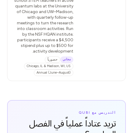
school STEM teachers in active
quantum labs at the University
of Chicago and UW–Madison,
with quarterly follow-up
meetings to turn the research
into classroom activities. Run
by the NSF HQAN institute;
participants receive a $4,500
stipend plus up to $500 for
activity development.
مجاني
حضورياً
Chicago, IL & Madison, WI, US
Annual (June–August)
التدريس مع QUBI
تريد عتاداً عملياً في الفصل