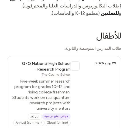
الفعاليات
(طلاب البكالوريوس والدراسات العليا والمحترفون)،
و
للمعلمين
الجداول الزمنية
(معلمو K-12 والجامعات).
المجتمعات
للأطفال
الأمن الكمومي
من نحن
طلاب المدارس المتوسطة والثانوية.
قصتنا
29 يونيو 2026
Q×Q National High School
فريقنا
→
Research Program
The Coding School
مهمتنا
Five-week summer research
program for grades 10–12 and
تواصل
rising college freshmen.
Students work on real quantum
research projects with
university mentors.
مجاني بمنح دراسية
عن بُعد
Annual (summer)
Global (online)