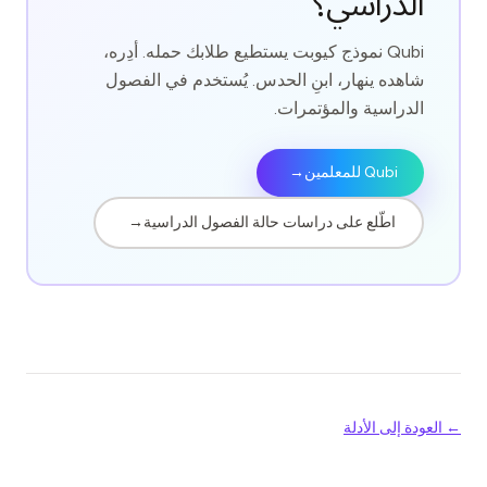
الدراسي؟
Qubi نموذج كيوبت يستطيع طلابك حمله. أدِره،
شاهده ينهار، ابنِ الحدس. يُستخدم في الفصول
الدراسية والمؤتمرات.
Qubi للمعلمين
→
اطّلع على دراسات حالة الفصول الدراسية
→
← العودة إلى الأدلة