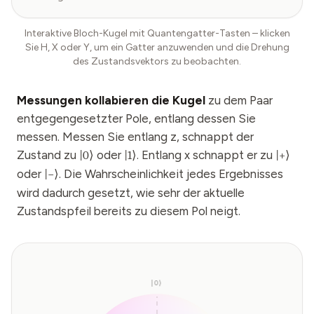
Interaktive Bloch-Kugel mit Quantengatter-Tasten – klicken
Sie H, X oder Y, um ein Gatter anzuwenden und die Drehung
des Zustandsvektors zu beobachten.
Messungen kollabieren die Kugel
zu dem Paar
entgegengesetzter Pole, entlang dessen Sie
messen. Messen Sie entlang z, schnappt der
Zustand zu
oder
. Entlang x schnappt er zu
|
0
⟩
|
1
⟩
|
+
⟩
oder
. Die Wahrscheinlichkeit jedes Ergebnisses
|
−
⟩
wird dadurch gesetzt, wie sehr der aktuelle
Zustandspfeil bereits zu diesem Pol neigt.
|0⟩