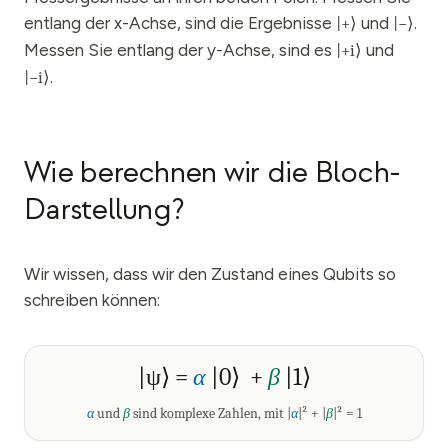
entlang der x-Achse, sind die Ergebnisse
und
.
|
+
⟩
|
−
⟩
Messen Sie entlang der y-Achse, sind es
und
|
+i
⟩
.
|
−i
⟩
Wie berechnen wir die Bloch-
Darstellung?
Wir wissen, dass wir den Zustand eines Qubits so
schreiben können:
|ψ⟩ =
α
|0⟩ +
β
|1⟩
α
und
β
sind komplexe Zahlen, mit
|
α
|² + |
β
|² = 1