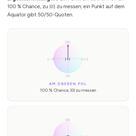
100 % Chance, zu
zu messen; ein Punkt auf dem
|
0
⟩
Äquator gibt 50/50-Quoten.
|0⟩
|−i⟩
|+⟩
|−⟩
|+i⟩
|1⟩
AM OBEREN POL
100 % Chance,
|
0
⟩
zu messen
|0⟩