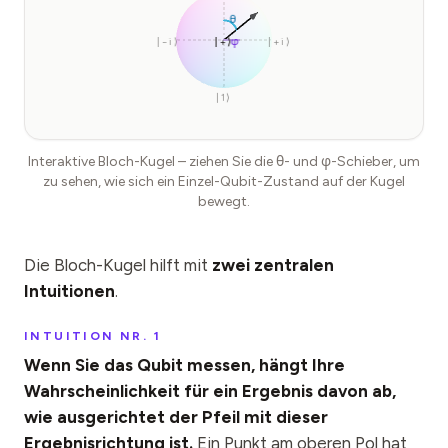
θ
φ
|−i⟩
|+⟩
|−⟩
|+i⟩
|1⟩
Interaktive Bloch-Kugel – ziehen Sie die θ- und φ-Schieber, um
zu sehen, wie sich ein Einzel-Qubit-Zustand auf der Kugel
bewegt.
Die Bloch-Kugel hilft mit
zwei zentralen
Intuitionen
.
INTUITION NR. 1
Wenn Sie das Qubit messen, hängt Ihre
Wahrscheinlichkeit für ein Ergebnis davon ab,
wie ausgerichtet der Pfeil mit dieser
Ergebnisrichtung ist.
Ein Punkt am oberen Pol hat