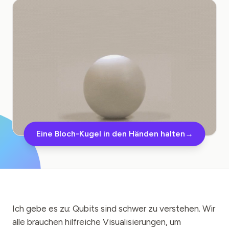
Bildungs-Fallstudie
Outreach-Fallstudie
QCaMP Quantum Fundamentals Workshop
Undergraduate Quantum Education
Technisches Whitepaper
RESSOURCEN
Benutzerhandbuch
Eine Bloch-Kugel in den Händen halten
→
Quantencomputer
Aktivitäten
Anleitungen
Ich gebe es zu: Qubits sind schwer zu verstehen. Wir
Lernen
alle brauchen hilfreiche Visualisierungen, um