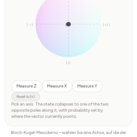
|−i⟩
|+⟩
|−⟩
|+i⟩
|1⟩
Measure Z
Measure X
Measure Y
Reset to |+⟩
Pick an axis. The state collapses to one of the two
opposite poles along it, with probability set by
where the vector currently points.
Bloch-Kugel-Messdemo – wählen Sie eine Achse, auf die der