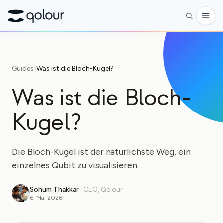
Vorbestellen
Guides
›
Was ist die Bloch-Kugel?
Shop
Was ist die Bloch-
FÜR
Kugel?
Enthusiasten
Lehrkräfte
Die Bloch-Kugel ist der natürlichste Weg, ein
Kinder & Eltern
einzelnes Qubit zu visualisieren.
Organisationen
Sohum Thakkar
·
CEO, Qolour
WISSENSCHAFT
6. Mai 2026
Reale Qubits