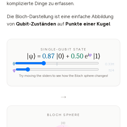
komplizierte Dinge zu erfassen.
Veranstaltungen
Zeitpläne
Die Bloch-Darstellung ist eine einfache Abbildung
von
Qubit-Zuständen
auf
Punkte einer Kugel
.
Communities
Quantensicherheit
ÜBER UNS
SINGLE-QUBIT STATE
|ψ⟩ =
0.87
|0⟩
+
0.50
e
i
φ
|1⟩
Unsere Geschichte
θ
0.33π
Unser Team
φ
π/4
Try moving the sliders to see how the Bloch sphere changes!
Unsere Mission
Kontakt
→
BLOCH SPHERE
|0⟩