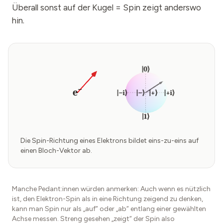
Überall sonst auf der Kugel = Spin zeigt anderswo
hin.
|0⟩
−
e
|−i⟩
|−⟩
|+⟩
|+i⟩
|1⟩
Die Spin-Richtung eines Elektrons bildet eins-zu-eins auf
einen Bloch-Vektor ab.
Manche Pedant:innen würden anmerken: Auch wenn es nützlich
ist, den Elektron-Spin als in eine Richtung zeigend zu denken,
kann man Spin nur als „auf“ oder „ab“ entlang einer gewählten
Achse messen. Streng gesehen „zeigt“ der Spin also