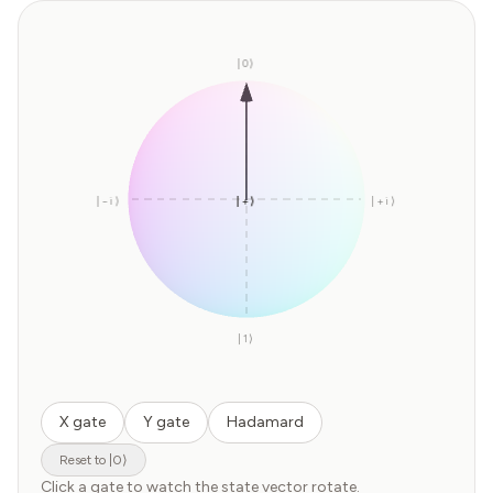
|0⟩
|−i⟩
|+⟩
|−⟩
|+i⟩
|1⟩
X gate
Y gate
Hadamard
Reset to |0⟩
Click a gate to watch the state vector rotate.