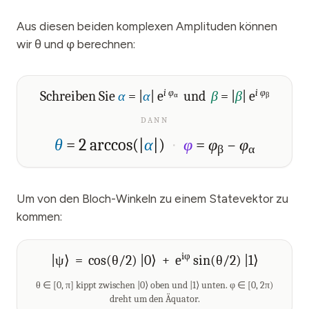
Aus diesen beiden komplexen Amplituden können
wir θ und φ berechnen:
i
φ
i
φ
Schreiben Sie
α
= |
α
|
e
und
β
= |
β
|
e
α
β
DANN
θ
= 2 arccos(|
α
|)
·
φ
=
φ
−
φ
β
α
Um von den Bloch-Winkeln zu einem Statevektor zu
kommen:
iφ
|ψ⟩ = cos(θ/2) |0⟩ + e
sin(θ/2) |1⟩
θ ∈ [0, π] kippt zwischen |0⟩ oben und |1⟩ unten. φ ∈ [0, 2π)
dreht um den Äquator.