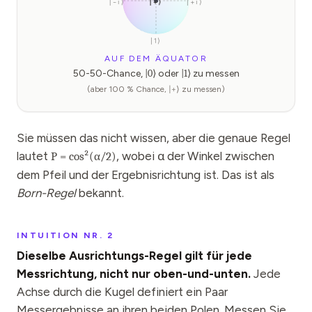
|−i⟩
|+⟩
|−⟩
|+i⟩
|1⟩
AUF DEM ÄQUATOR
50-50-Chance,
|
0
⟩
oder
|
1
⟩
zu messen
(aber 100 % Chance,
|
+
⟩
zu messen)
Sie müssen das nicht wissen, aber die genaue Regel
lautet
, wobei α der Winkel zwischen
P = cos²(α/2)
dem Pfeil und der Ergebnisrichtung ist. Das ist als
Born-Regel
bekannt.
INTUITION NR. 2
Dieselbe Ausrichtungs-Regel gilt für jede
Messrichtung, nicht nur oben-und-unten.
Jede
Achse durch die Kugel definiert ein Paar
Messergebnisse an ihren beiden Polen. Messen Sie