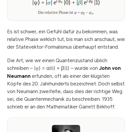
i
φ
i
φ
|
ψ
⟩
= |
α
|
e
|
0
⟩
+ |
β
|
e
|
1
⟩
α
β
Die relative Phase ist
φ
=
φ
−
φ
.
β
α
Es ist schwer, ein Gefühl dafür zu bekommen, was
relative Phase wirklich tut, bis man sich anschaut, wie
der Statevektor-Formalismus überhaupt entstand.
Die Art, wie wir einen Quantenzustand üblich
schreiben –
= α
+ β
– wurde von
John von
|
ψ
⟩
|
0
⟩
|
1
⟩
Neumann
erfunden, oft als einer der klügsten
Köpfe des 20. Jahrhunderts bezeichnet. Doch selbst
von Neumann zweifelte, dass dies der richtige Weg
sei, die Quantenmechanik zu beschreiben. 1935
schrieb er an den Mathematiker Garrett Birkhoff: