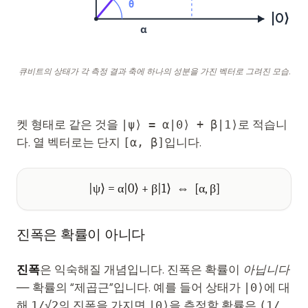
θ
|0⟩
α
큐비트의 상태가 각 측정 결과 축에 하나의 성분을 가진 벡터로 그려진 모습.
켓 형태로 같은 것을
|ψ⟩ = α|0⟩ + β|1⟩
로 적습니
다. 열 벡터로는 단지
[α, β]
입니다.
|ψ⟩ = α|0⟩ + β|1⟩ ⇔ [α, β]
진폭은 확률이 아니다
진폭
은 익숙해질 개념입니다. 진폭은 확률이
아닙니다
— 확률의 “제곱근”입니다. 예를 들어 상태가
|0⟩
에 대
해
1/√2
의 진폭을 가지면
|0⟩
을 측정할 확률은
(1/