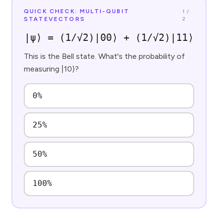
QUICK CHECK: MULTI-QUBIT
1
/
STATEVECTORS
2
|ψ⟩ = (1/√2)|00⟩ + (1/√2)|11⟩
This is the Bell state. What's the probability of
measuring |10⟩?
0%
25%
50%
100%