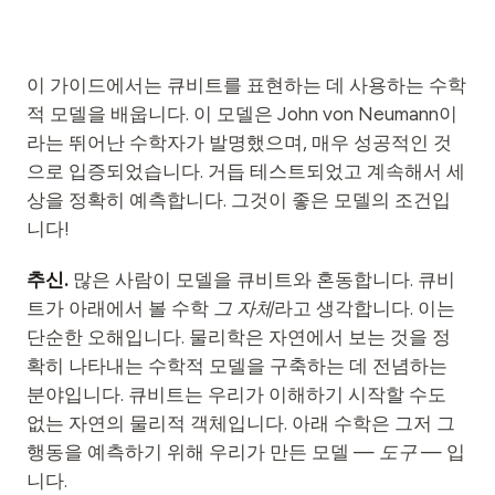
교육 사례 연구
아웃리치 사례 연구
이 가이드에서는 큐비트를 표현하는 데 사용하는 수학
적 모델을 배웁니다. 이 모델은 John von Neumann이
QCaMP Quantum Fundamentals Workshop
라는 뛰어난 수학자가 발명했으며, 매우 성공적인 것
Undergraduate Quantum Education
으로 입증되었습니다. 거듭 테스트되었고 계속해서 세
상을 정확히 예측합니다. 그것이 좋은 모델의 조건입
기술 백서
니다!
자료
추신.
많은 사람이 모델을 큐비트와 혼동합니다. 큐비
사용자 매뉴얼
트가 아래에서 볼 수학
그 자체
라고 생각합니다. 이는
양자 컴퓨터
단순한 오해입니다. 물리학은 자연에서 보는 것을 정
확히 나타내는 수학적 모델을 구축하는 데 전념하는
액티비티
분야입니다. 큐비트는 우리가 이해하기 시작할 수도
가이드
없는 자연의 물리적 객체입니다. 아래 수학은 그저 그
행동을 예측하기 위해 우리가 만든 모델 —
도구
— 입
학습
니다.