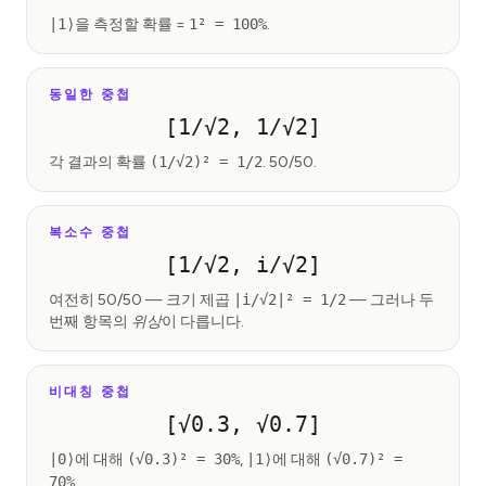
|1⟩
을 측정할 확률 =
1² = 100%
.
동일한 중첩
[1/√2, 1/√2]
각 결과의 확률
(1/√2)² = 1/2
. 50/50.
복소수 중첩
[1/√2, i/√2]
여전히 50/50 — 크기 제곱
|i/√2|² = 1/2
— 그러나 두
번째 항목의
위상
이 다릅니다.
비대칭 중첩
[√0.3, √0.7]
|0⟩
에 대해
(√0.3)² = 30%
,
|1⟩
에 대해
(√0.7)² =
70%
.