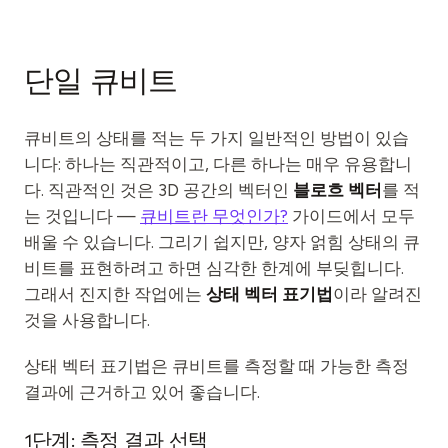
이벤트
타임라인
단일 큐비트
커뮤니티
양자 보안
큐비트의 상태를 적는 두 가지 일반적인 방법이 있습
니다: 하나는 직관적이고, 다른 하나는 매우 유용합니
회사 소개
다. 직관적인 것은 3D 공간의 벡터인
블로흐 벡터
를 적
우리 이야기
는 것입니다 —
큐비트란 무엇인가?
가이드에서 모두
배울 수 있습니다. 그리기 쉽지만, 양자 얽힘 상태의 큐
우리 팀
비트를 표현하려고 하면 심각한 한계에 부딪힙니다.
우리의 미션
그래서 진지한 작업에는
상태 벡터 표기법
이라 알려진
것을 사용합니다.
문의
상태 벡터 표기법은 큐비트를 측정할 때 가능한 측정
결과에 근거하고 있어 좋습니다.
1단계: 측정 결과 선택