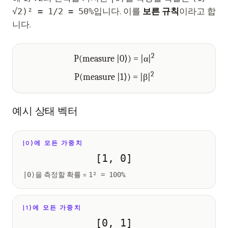
√2)² = 1/2 = 50%
입니다. 이를
보른 규칙
이라고 합
니다.
2
P(measure |0⟩) = |α|
2
P(measure |1⟩) = |β|
예시 상태 벡터
|0⟩에 모든 가중치
[1, 0]
|0⟩
을 측정할 확률 =
1² = 100%
.
|1⟩에 모든 가중치
[0, 1]