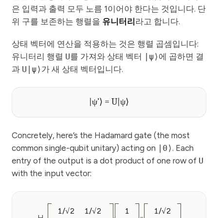
은 입력과 출력 모두 노름 1이어야 한다는 것입니다. 단
위 구를 보존하는 행렬을
유니터리
라고 합니다.
상태 벡터에 연산을 적용하는 것은 행렬 곱셈입니다:
유니터리 행렬
U
를 가져와 상태 벡터
|ψ⟩
에 곱하면 결
과
U|ψ⟩
가 새 상태 벡터입니다.
|ψ’⟩ = U|ψ⟩
Concretely, here’s the Hadamard gate (the most
common single-qubit unitary) acting on
|0⟩
. Each
entry of the output is a dot product of one row of
U
with the input vector:
1/√2
1/√2
1
1/√2
H
·
=