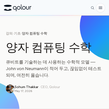
사전 주문
강의
›
기초
›
양자 컴퓨팅 수학
쇼핑
양자 컴퓨팅 수학
대상
애호가
큐비트를 기술하는 데 사용하는 수학적 모델 —
교육자
John von Neumann이 적어 두고, 끊임없이 테스트
되며, 여전히 옳습니다.
어린이와 학부모
단체
Sohum Thakkar
·
CEO, Qolour
May 17, 2026
과학
실제 큐비트