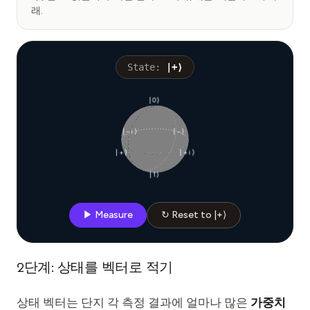
래
.
State:
|+⟩
|0⟩
|−i⟩
|−⟩
|+⟩
|+i⟩
|1⟩
▶ Measure
↻ Reset to |+⟩
2단계: 상태를 벡터로 적기
상태 벡터는 단지 각 측정 결과에 얼마나 많은
가중치