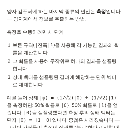
양자 컴퓨터에 하는 마지막 종류의 연산은
측정
입니다
— 양자계에서 정보를 추출하는 방법.
측정을 수행하려면 세 단계:
보른 규칙(
|진폭|²
)을 사용해 각 가능한 결과의 확
률을 계산합니다.
그 확률을 사용해 무작위로 하나의 결과를 샘플링
합니다.
상태 벡터를 샘플링된 결과에 해당하는 단위 벡터
로 대체합니다.
예를 들어 상태
|ψ⟩ = (1/√2)|0⟩ + (1/√2)|1⟩
을 측정하면: 50% 확률로
|0⟩
, 50% 확률로
|1⟩
을 얻
습니다.
|0⟩
을 샘플링했다면 측정 후의 상태 벡터는
단지
|0⟩ = [1, 0]
입니다. 중첩은 사라졌습니다 —
그것이 사람들이 측정이 상태를 “붕괴”한다고 말할 때