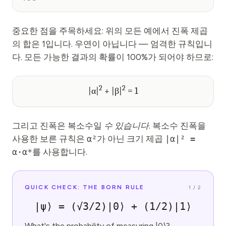
중요한 점을 주목하세요: 위의 모든 예에서 진폭 제곱
의 합은 1입니다. 우연이 아닙니다 — 엄격한 규칙입니
다. 모든 가능한 결과의 확률이 100%가 되어야 하므로:
2
2
|α|
+ |β|
= 1
그리고 진폭은 복소수일
수 있습니다
. 복소수 진폭을
사용한 보른 규칙은
α²
가 아닌 크기 제곱
|α|² =
α·α*
를 사용합니다.
QUICK CHECK: THE BORN RULE
1
/
2
|ψ⟩ = (√3/2)|0⟩ + (1/2)|1⟩
What's the probability of measuring |0⟩?