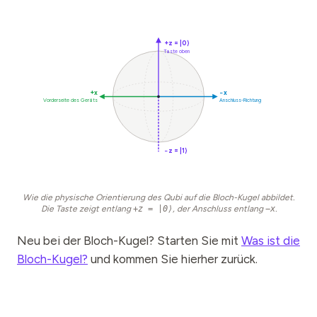
+z = |0⟩
Taste oben
+x
−x
Vorderseite des Geräts
Anschluss-Richtung
−z = |1⟩
Wie die physische Orientierung des Qubi auf die Bloch-Kugel abbildet.
Die Taste zeigt entlang
+z = |0⟩
, der Anschluss entlang
−x
.
Neu bei der Bloch-Kugel? Starten Sie mit
Was ist die
Bloch-Kugel?
und kommen Sie hierher zurück.