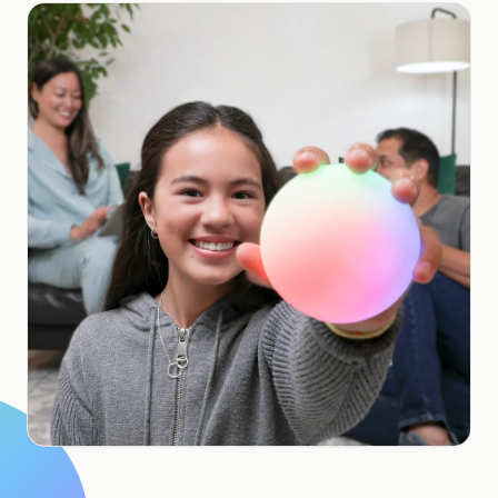
Bildungs-Fallstudie
Outreach-Fallstudie
QCaMP Quantum Fundamentals Workshop
Undergraduate Quantum Education
Technisches Whitepaper
RESSOURCEN
Benutzerhandbuch
Quantencomputer
Aktivitäten
Anleitungen
Lernen