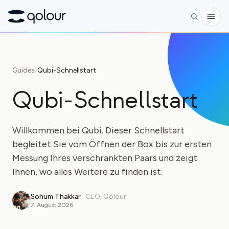
Vorbestellen
Guides
›
Qubi-Schnellstart
Shop
Qubi-Schnellstart
FÜR
Enthusiasten
Willkommen bei Qubi. Dieser Schnellstart
Lehrkräfte
begleitet Sie vom Öffnen der Box bis zur ersten
Messung Ihres verschränkten Paars und zeigt
Kinder & Eltern
Ihnen, wo alles Weitere zu finden ist.
Organisationen
Sohum Thakkar
·
CEO, Qolour
WISSENSCHAFT
7. August 2026
Reale Qubits