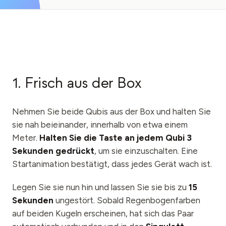
Veranstaltungen
Zeitpläne
Communities
Quantensicherheit
1. Frisch aus der Box
ÜBER UNS
Unsere Geschichte
Nehmen Sie beide Qubis aus der Box und halten Sie
sie nah beieinander, innerhalb von etwa einem
Unser Team
Meter.
Halten Sie die Taste an jedem Qubi 3
Unsere Mission
Sekunden gedrückt
, um sie einzuschalten. Eine
Startanimation bestätigt, dass jedes Gerät wach ist.
Kontakt
Legen Sie sie nun hin und lassen Sie sie bis zu
15
Sekunden
ungestört. Sobald Regenbogenfarben
auf beiden Kugeln erscheinen, hat sich das Paar