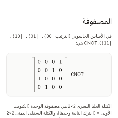
المصفوفة
في الأساس الحاسوبي (الترتيب
|00⟩, |01⟩, |10⟩,
|11⟩
)، CNOT هي:
0
0
0
1
0
0
1
0
CNOT =
1
0
0
0
0
1
0
0
الكتلة العليا اليسرى 2×2 هي مصفوفة الوحدة (الكيوبت
الأولى = 0 يترك الثانية وحدها)، والكتلة السفلى اليمنى 2×2