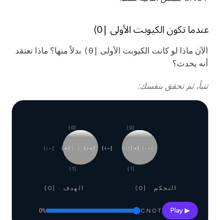
عندما تكون الكيوبت الأولى |0⟩
الآن ماذا لو كانت الكيوبت الأولى
|0⟩
بدلاً منها؟ ماذا تعتقد
أنه يحدث؟
تنبأ، ثم تحقق بنفسك:
|0⟩
|0⟩
|−i⟩
|+⟩
|−⟩
|+i⟩
|−i⟩
|−⟩
|+⟩
|+i⟩
|1⟩
|1⟩
التحكم · |0⟩
الهدف · |0⟩
▶ Play
0
%
CNOT