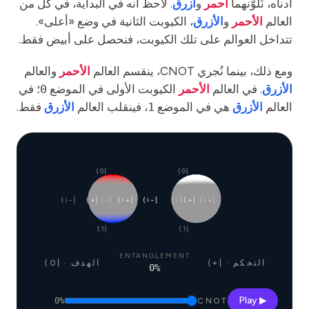
أدناه، نُلوّنهما
أحمر
و
أزرق
. لاحظ أنه في البداية، في كل من
العالم
الأحمر
و
الأزرق
، الكيوبت الثانية في وضع «أعلى».
تتداخل العوالم على تلك الكيوبت، فنحصل على أبيض فقط.
ومع ذلك، بينما نُجري CNOT، ينقسم العالم
الأحمر
والعالم
الأزرق
. في العالم
الأحمر
الكيوبت الأولى في الموضع
0
؛ في
العالم
الأزرق
هي في الموضع
1
، فينقلب العالم
الأزرق
فقط.
|0⟩
|0⟩
|−i⟩
|+⟩
|−⟩
|+i⟩
|−i⟩
|−⟩
|+⟩
|+i⟩
|1⟩
|1⟩
ENTANGLEMENT
التحكم · |+⟩
الهدف · |0⟩
0
%
▶ Play
0
%
CNOT