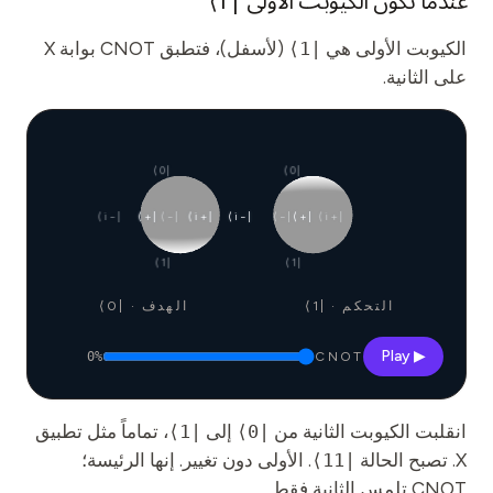
عندما تكون الكيوبت الأولى |1⟩
الكيوبت الأولى هي
|1⟩
(لأسفل)، فتطبق CNOT بوابة X
على الثانية.
|0⟩
|0⟩
|−i⟩
|+⟩
|−⟩
|+i⟩
|−i⟩
|−⟩
|+⟩
|+i⟩
|1⟩
|1⟩
التحكم · |1⟩
الهدف · |0⟩
▶ Play
0
%
CNOT
انقلبت الكيوبت الثانية من
|0⟩
إلى
|1⟩
، تماماً مثل تطبيق
X. تصبح الحالة
|11⟩
. الأولى دون تغيير. إنها الرئيسة؛
CNOT تلمس الثانية فقط.