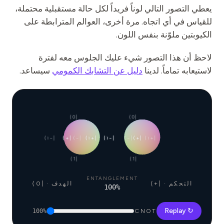
يعطي التصور التالي لوناً فريداً لكل حالة مستقبلية محتملة،
للقياس في أي اتجاه. مرة أخرى، العوالم المترابطة على
الكيوبتين ملوّنة بنفس اللون.
لاحظ أن هذا التصور شيء عليك الجلوس معه لفترة
لاستيعابه تماماً. لدينا
دليل عن التشابك الكمومي
سيساعد.
|0⟩
|0⟩
|−i⟩
|+⟩
|−⟩
|+i⟩
|−i⟩
|−⟩
|+⟩
|+i⟩
|1⟩
|1⟩
ENTANGLEMENT
التحكم · |+⟩
الهدف · |0⟩
100
%
↻ Replay
100
%
CNOT