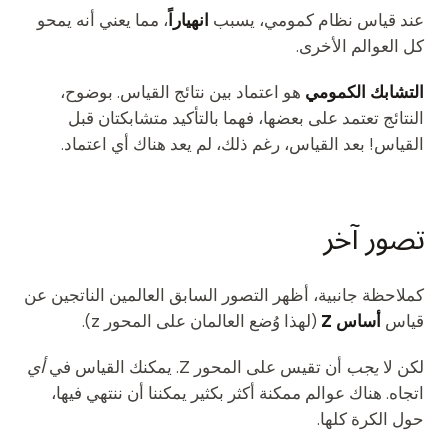
عند قياس نظام كمومي، يسبب
انهياراً
، مما يعني أنه يمحو
كل العوالم الأخرى.
التشابك الكمومي
هو اعتماد بين نتائج القياس. بوضوح،
النتائج تعتمد على بعضها، فهما بالتأكيد متشابكتان قبل
القياس! بعد القياس، رغم ذلك، لم يعد هناك أي اعتماد.
تصور آخر
كملاحظة جانبية، أظهر التصور السابق العالمين الناتجين عن
قياس
أساس Z
(لهذا وُضع العالمان على المحور z).
لكن لا
يجب
أن تقيس على المحور Z. يمكنك القياس في
أي
اتجاه. هناك عوالم ممكنة أكثر بكثير يمكننا أن ننتهي فيها،
حول الكرة كلها.