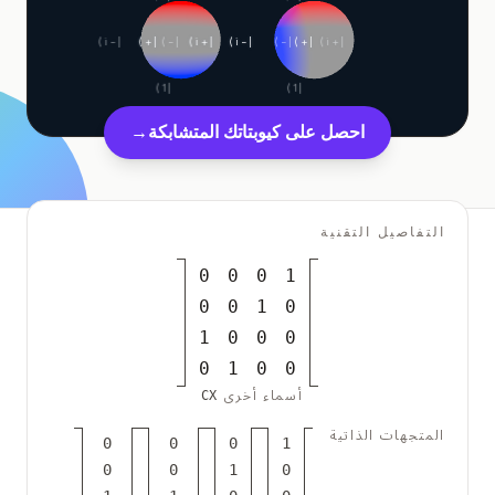
دراسة حالة تعليمية
|−i⟩
|+⟩
|−⟩
|+i⟩
|−i⟩
|−⟩
|+⟩
|+i⟩
دراسة حالة توعوية
|1⟩
|1⟩
QCaMP Quantum Fundamentals Workshop
احصل على كيوبتاتك المتشابكة
→
Undergraduate Quantum Education
الورقة التقنية
التفاصيل التقنية
الموارد
0
0
0
1
دليل المستخدم
0
0
1
0
الحواسيب الكمومية
1
0
0
0
الأنشطة
0
0
1
0
أسماء أخرى
CX
الأدلة
المتجهات الذاتية
0
0
0
1
التعلم
0
0
1
0