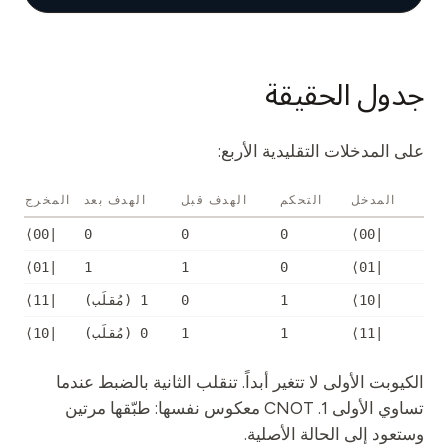
جدول الحقيقة
على المدخلات التقليدية الأربع:
المدخل
التحكم
الهدف قبل
الهدف بعد
المخرج
|00⟩
0
0
0
|00⟩
|01⟩
1
1
0
|01⟩
|10⟩
1
0
1 (
مُقلَب
)
|11⟩
|11⟩
1
1
0 (
مُقلَب
)
|10⟩
الكيوبت الأولى لا تتغير أبداً. تنقلب الثانية بالضبط عندما
تساوي الأولى 1. CNOT معكوس نفسها: طبّقها مرتين
وستعود إلى الحالة الأصلية.