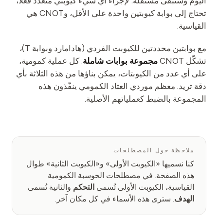
اليوم وستبقى مستقلة. لإجراء أي شيء كيوبتي متعدد فعلاً،
تحتاج إلى بوابة كيوبتين واحدة على الأقل، وCNOT هي
القياسية.
مع بوابتين محددتين للكيوبت الفردي (هادامارد وبوابة T)،
تشكّل CNOT
مجموعة بوابات شاملة
. كل عملية كمومية،
على أي عدد من الكيوبتات، يمكن بناؤها من هذه الثلاثة بأي
دقة تريد. معظم موردي العتاد الكمومي ينفّذون هذه
المجموعة بالضبط كعملياتهم الأصلية.
ملاحظة حول المصطلحات
كنا نسميها «الكيوبت الأولى» و«الكيوبت الثانية» طوال
هذه الصفحة. في مصطلحات الحوسبة الكمومية
القياسية، الكيوبت الأولى تُسمى
التحكم
والثانية تُسمى
الهدف
. سترى هذه الأسماء في كل مكان آخر.