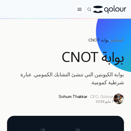
الطلب المسبق
المفاهيم
›
بوابة CNOT
المتجر
بوابة CNOT
لـ
الهواة
بوابة الكيوبتين التي تنشئ التشابك الكمومي. عبارة
المعلمون
شرطية كمومية.
الأطفال وأولياء الأمور
Sohum Thakkar
·
CEO, Qolour
7 مايو 2026
المؤسسات
العلم
كيوبتات في الواقع
|0⟩
|0⟩