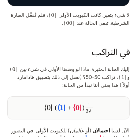
لا شيء يتغير. كانت الكيوبت الأولى
|0⟩
، فلم تُفعَّل العبارة
الشرطية. تبقى الحالة عند
|00⟩
.
في التراكب
إليك الحالة المثيرة. ماذا لو وضعنا الأولى في شيء
بين
|0⟩
و
|1⟩
، تراكب 50-50؟ (نصل إلى ذلك بتطبيق هادامارد
أولاً.) هذا يعني أننا نبدأ من الحالة:
1
|0⟩
)
|1⟩
+
|0⟩
(
√2
الآن لدينا
احتمالان
(أو
عالمان
) للكيوبت الأولى. في التصور