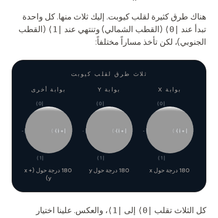
هناك طرق كثيرة لقلب كيوبت. إليك ثلاث منها. كل واحدة
تبدأ عند
|0⟩
(القطب الشمالي) وتنتهي عند
|1⟩
(القطب
الجنوبي)، لكن تأخذ مساراً مختلفاً:
ثلاث طرق لقلب كيوبت
بوابة X
بوابة Y
بوابة أخرى
|0⟩
|0⟩
|0⟩
|+⟩
|−i⟩
|−⟩
|+i⟩
|+⟩
|−i⟩
|−⟩
|+i⟩
|+⟩
|−i⟩
|−⟩
|+i⟩
|1⟩
|1⟩
|1⟩
180 درجة حول x
180 درجة حول y
180 درجة حول (x +
y)
كل الثلاث تقلب
|0⟩
إلى
|1⟩
، والعكس. علينا اختيار