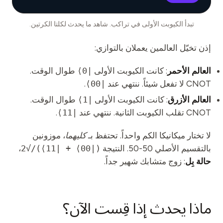
تبدأ الكيوبت الأولى في تراكب. شاهد ما يحدث لكلتا الكرتين.
إذن تخيّل العالمين يعملان بالتوازي:
العالم الأحمر
: كانت الكيوبت الأولى
|0⟩
طوال الوقت.
CNOT لا تفعل شيئاً. ننتهي عند
|00⟩
.
العالم الأزرق
: كانت الكيوبت الأولى
|1⟩
طوال الوقت.
CNOT تقلب الكيوبت الثانية. ننتهي عند
|11⟩
.
لا تختار ميكانيكا الكم واحداً. تحتفظ بـ
كليهما
، موزونين
بالتقسيم الأصلي 50-50. النتيجة
(|00⟩ + |11⟩)/√2
،
حالة بِل
: زوج متشابك شهير جداً.
ماذا يحدث إذا قِست الآن؟