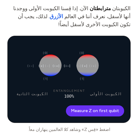
الكيوبتان
مترابطتان
الآن. إذا قِسنا الكيوبت الأولى ووجدنا
أنها لأسفل، نعرف أننا في العالم
الأزرق
. لذلك، يجب أن
تكون الكيوبت الأخرى لأسفل أيضاً!
|0⟩
|0⟩
|−i⟩
|+⟩
|−⟩
|+i⟩
|−i⟩
|−⟩
|+⟩
|+i⟩
|1⟩
|1⟩
ENTANGLEMENT
الكيوبت الأولى
الكيوبت الثانية
100
%
Measure Z on first qubit
اضغط «قِس Z» وشاهد كلا العالمين ينهاران معاً.