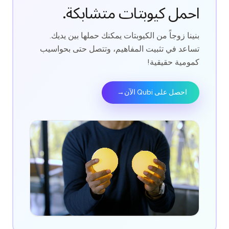
احمل كيوبتات متشابكة.
بنينا زوجاً من الكيوبتات يمكنك حملها بين يديك.
تساعد في تثبيت المفاهيم، وتتصل حتى بحواسيب
كمومية حقيقية!
احصل على Qubi الآن
→