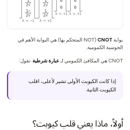
1
1
0
0
الفعاليات
√2
√2
0
0
−1
1
الجداول الزمنية
λ =
+1
λ =
+1
√2
√2
λ =
−1
λ =
+1
المجتمعات
الأمن الكمومي
بوابة
CNOT
(NOT المتحكم بها) هي البوابة الأهم في
الحوسبة الكمومية.
من نحن
قصتنا
CNOT هي المكافئ الكمومي لـ
عبارة شرطية
. تقول:
فريقنا
إذا كانت الكيوبت الأولى تشير لأعلى، اقلب
مهمتنا
الكيوبت الثانية.
تواصل
أولاً، ماذا يعني قلب كيوبت؟