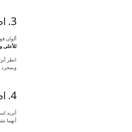
3. اطعن للقياس
ألوان قوس قزح تعني أن ج
للأعلى و
انظر أين 
وبمجرد ق
4. اصطدم للربط بالتشابك
أتريد اس
أنهما تش