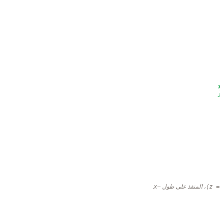
ز
، المنفذ على طول
−x
.