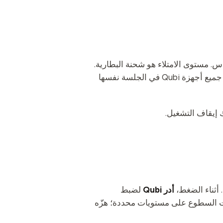
فل كمقياس. مستوى الامتلاء هو شحنة البطارية.
إذا كان خط الامتلاء موجة دوّارة فالجهاز يُشحن؛ وإذا كان ثابتاً فهو لا يُشحن. جميع أجهزة Qubi في الجلسة نفسها
 إيقاف التشغيل.
. أثناء الضغط،
أدر Qubi
لضبط
ثبت السطوع على مستويات محددة؛ هزّه