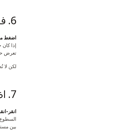
6. فحص الحالة
اضغط مطو
تعرض حال
لكن لا ت
7. اضبط السطوع
انقر-انق
السطوع: 
بين مستوي