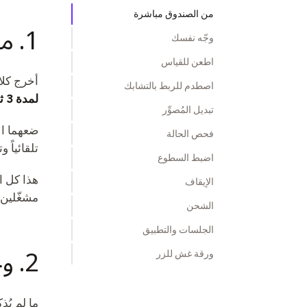
من الصندوق مباشرة
1. من الصندوق مباشرة
وجّه نفسك
اطعن للقياس
أخرج كلا Qubi من الصندوق وأبقهما قريبين من بعضهما، ضمن متر واحد تق
اصطدم للربط بالتشابك
لمدة 3 ثوانٍ
تبديل المُصوِّر
ضعهما ال
فحص الحالة
تلقائياً
اضبط السطوع
هذا كل ال
الإيقاف
مشغّلين.
الشحن
الجلسات والتطبيق
2. وجّه نفسك
ورقة غش للزر
ما لم يُذ