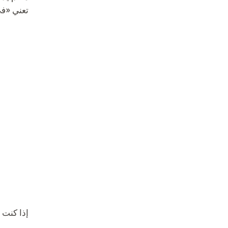
تعني «في
إذا كنت م