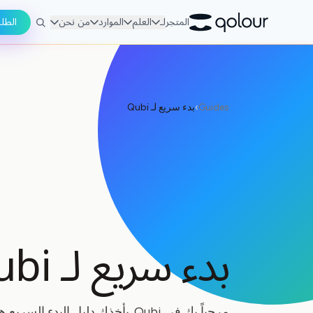
المتجر
لـ
العلم
الموارد
من نحن
الطل
Guides
›
بدء سريع لـ Qubi
بدء سريع لـ Qubi
مرحباً بك في Qubi. يأخذك دليل البدء