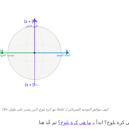
+z = |0⟩
الزر لأعلى
+x
−x
اتجاه المنفذ
مقدمة الجها
−z = |1⟩
كيف يتوافق التوجيه الفيزيائي لـ Qubi مع كرة بلوخ. الزر يشير على طول
+z = |0⟩
 كرة بلوخ؟ ابدأ بـ
ما هي كرة بلوخ؟
ثم عُد هنا.