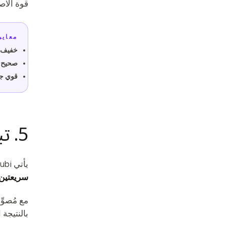
قوة الاص
معاير
خفيف ج
صحيح تم
قوي جدا
5. تبديل المُصوِّر
يأتي Qubi بعدة مُصوِّرات لعرض الحالات الكمومية، مع تفعيل واحد في كل كرة في أي وقت.
سريعتين
مع مُصوِ
بالنتيجة