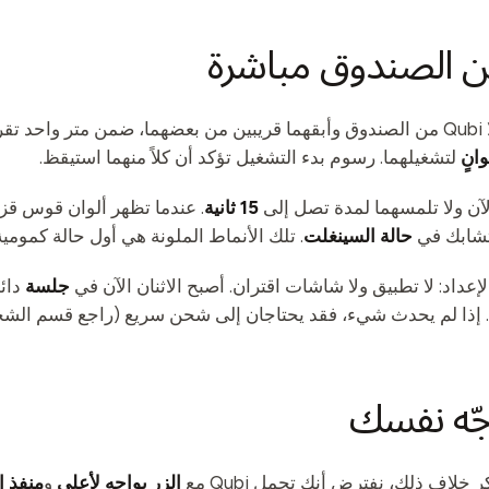
ريباً.
لتشغيلهما. رسوم بدء التشغيل تؤكد أن كلاً منهما استيقظ.
آن ولا تلمسهما لمدة تصل إلى
15 ثانية
. عندما تظهر ألوان قوس قز
 وتشابك في
حالة السينغلت
. تلك الأنماط الملونة هي أول حالة كمومية
إعداد: لا تطبيق ولا شاشات اقتران. أصبح الاثنان الآن في
جلسة
دائم
 إذا لم يحدث شيء، فقد يحتاجان إلى شحن سريع (راجع قسم الشحن 
كر خلاف ذلك، نفترض أنك تحمل Qubi مع
الزر يواجه لأعلى
و
منفذ ا