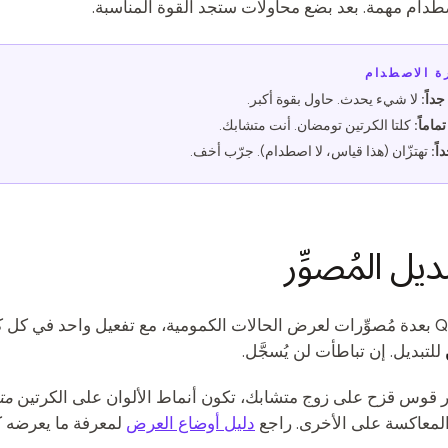
طدام مهمة. بعد بضع محاولات ستجد القوة المناسبة.
ة الاصطدام
داً:
لا شيء يحدث. حاول بقوة أكبر.
اماً:
كلتا الكرتين تومضان. أنت متشابك.
ً:
تهتزّان (هذا قياس، لا اصطدام). جرّب أخف.
للتبديل. إن تباطأت لن يُسجَّل.
ّر قوس قزح على زوج متشابك، تكون أنماط الألوان على الكرتين
مت
 المعاكسة على الأخرى. راجع
دليل أوضاع العرض
لمعرفة ما يعرضه كل