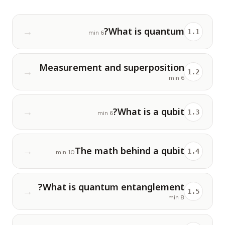
دراسة حالة تعليمية
What is quantum?
دراسة حالة توعوية
→
1
.
1
6 min
QCaMP Quantum Fundamentals Workshop
Measurement and superposition
Undergraduate Quantum Education
→
1
.
2
6 min
الورقة التقنية
What is a qubit?
→
الموارد
1
.
3
6 min
دليل المستخدم
The math behind a qubit
الحواسيب الكمومية
→
1
.
4
10 min
الأنشطة
What is quantum entanglement?
الأدلة
→
1
.
5
8 min
التعلم