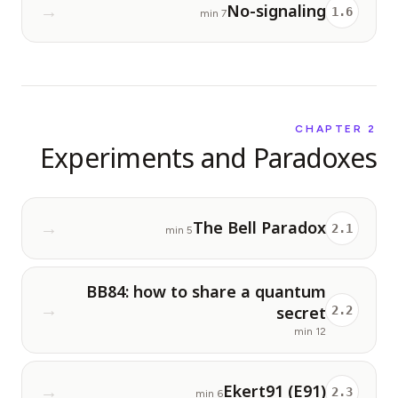
No-signaling
الفعاليات
→
1
.
6
7 min
الجداول الزمنية
المجتمعات
الأمن الكمومي
CHAPTER
2
Experiments and Paradoxes
من نحن
قصتنا
فريقنا
The Bell Paradox
→
2
.
1
5 min
مهمتنا
BB84: how to share a quantum
تواصل
secret
→
2
.
2
12 min
Ekert91 (E91)
→
2
.
3
6 min