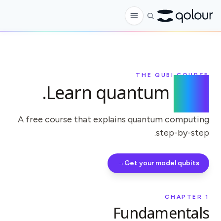
الطلب المسبق
المتجر
THE QUBI COURSE
.
Learn quantum
here
لـ
الهواة
A free course that explains quantum computing
step-by-step.
المعلمون
الأطفال وأولياء الأمور
→
Get your model qubits
المؤسسات
العلم
CHAPTER
1
Fundamentals
كيوبتات في الواقع