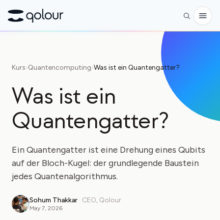
Vorbestellen
Kurs
›
Quantencomputing
›
Was ist ein Quantengatter?
Shop
Was ist ein
FÜR
Quantengatter?
Enthusiasten
Lehrkräfte
Ein Quantengatter ist eine Drehung eines Qubits
Kinder & Eltern
auf der Bloch-Kugel: der grundlegende Baustein
Organisationen
jedes Quantenalgorithmus.
WISSENSCHAFT
Sohum Thakkar
·
CEO, Qolour
May 7, 2026
Reale Qubits