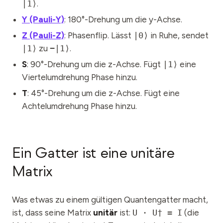
|1⟩
.
Y (Pauli-Y)
: 180°-Drehung um die y-Achse.
Z (Pauli-Z)
: Phasenflip. Lässt
|0⟩
in Ruhe, sendet
|1⟩
zu
−|1⟩
.
S
: 90°-Drehung um die z-Achse. Fügt
|1⟩
eine
Viertelumdrehung Phase hinzu.
T
: 45°-Drehung um die z-Achse. Fügt eine
Achtelumdrehung Phase hinzu.
Ein Gatter ist eine unitäre
Matrix
Was etwas zu einem gültigen Quantengatter macht,
ist, dass seine Matrix
unitär
ist:
U · U† = I
(die