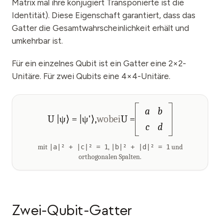
Matrix mal ihre konjugiert Transponierte ist die
Identität). Diese Eigenschaft garantiert, dass das
Gatter die Gesamtwahrscheinlichkeit erhält und
umkehrbar ist.
Für ein einzelnes Qubit ist ein Gatter eine 2×2-
Unitäre. Für zwei Qubits eine 4×4-Unitäre.
a
b
U |ψ⟩ = |ψ'⟩,
wobei
U =
c
d
mit
|a|² + |c|² = 1
,
|b|² + |d|² = 1
und
orthogonalen Spalten.
Zwei-Qubit-Gatter