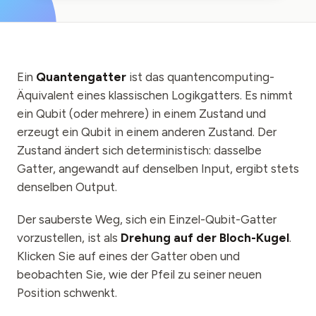
Veranstaltungen
Zeitpläne
Communities
Ein
Quantengatter
ist das quantencomputing-
Quantensicherheit
Äquivalent eines klassischen Logikgatters. Es nimmt
ein Qubit (oder mehrere) in einem Zustand und
ÜBER UNS
erzeugt ein Qubit in einem anderen Zustand. Der
Unsere Geschichte
Zustand ändert sich deterministisch: dasselbe
Gatter, angewandt auf denselben Input, ergibt stets
Unser Team
denselben Output.
Unsere Mission
Der sauberste Weg, sich ein Einzel-Qubit-Gatter
Kontakt
vorzustellen, ist als
Drehung auf der Bloch-Kugel
.
Klicken Sie auf eines der Gatter oben und
beobachten Sie, wie der Pfeil zu seiner neuen
Position schwenkt.