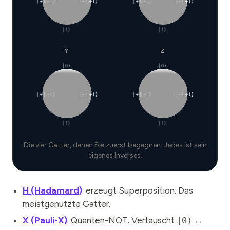
|+⟩
|−i⟩
|−⟩
|+i⟩
|+⟩
|−i⟩
|−⟩
|+i⟩
|1⟩
|1⟩
Y
Z
|0⟩
|0⟩
|+⟩
|−i⟩
|−⟩
|+i⟩
|+⟩
|−i⟩
|−⟩
|+i⟩
|1⟩
|1⟩
Die vier Gatter, denen Sie zuerst begegnen. Jedes ist sein
eigenes Inverses.
H (Hadamard)
: erzeugt Superposition. Das
meistgenutzte Gatter.
X (Pauli-X)
: Quanten-NOT. Vertauscht
|0⟩
↔