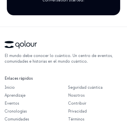
conversation started!
Caso de estudio educativo
Caso de estudio de divulgación
QCaMP Quantum Fundamentals Workshop
Undergraduate Quantum Education
Documento técnico
El mundo debe conocer lo cuántico. Un centro de eventos,
comunidades e historias en el mundo cuántico.
RECURSOS
Manual de usuario
Enlaces rápidos
Computadoras cuánticas
Inicio
Seguridad cuántica
Aprendizaje
Nosotros
Actividades
Eventos
Contribuir
Guías
Cronologías
Privacidad
Aprendizaje
Comunidades
Términos