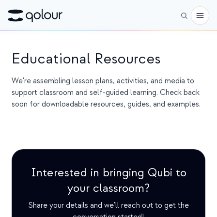
Reservar
Educational Resources
Tienda
We're assembling lesson plans, activities, and media to
support classroom and self-guided learning. Check back
PARA
soon for downloadable resources, guides, and examples.
Entusiastas
Educadores
Niños y padres
Interested in bringing Qubi to
Organizaciones
your classroom?
CIENCIA
Share your details and we'll reach out to get the
Qubits reales