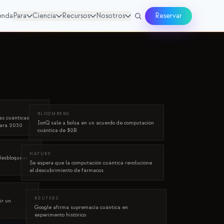
enda
Para
Ciencia
Recursos
Nosotros
Reservar
BLOOMBERG
as cuánticas
IonQ sale a bolsa en un acuerdo de computación
para 2030
cuántica de $2B
NATURE
desbloquear
Se espera que la computación cuántica revolucione
el descubrimiento de fármacos
REUTERS
ir un
Google afirma supremacía cuántica en
experimento histórico