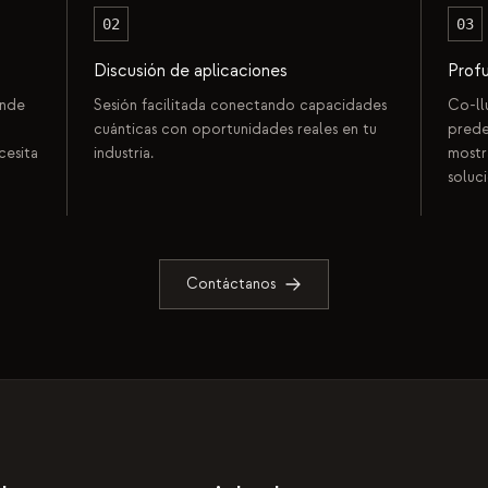
02
03
Discusión de aplicaciones
Prof
onde
Sesión facilitada conectando capacidades
Co-ll
cuánticas con oportunidades reales en tu
prede
cesita
industria.
mostr
soluc
Contáctanos