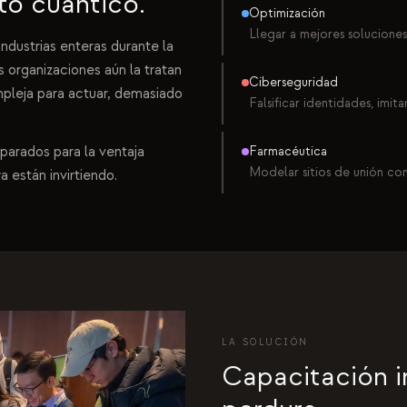
to cuántico.
Optimización
Llegar a mejores solucione
dustrias enteras durante la
 organizaciones aún la tratan
Ciberseguridad
pleja para actuar, demasiado
Falsificar identidades, imit
parados para la ventaja
Farmacéutica
Modelar sitios de unión co
 están invirtiendo.
LA SOLUCIÓN
Capacitación i