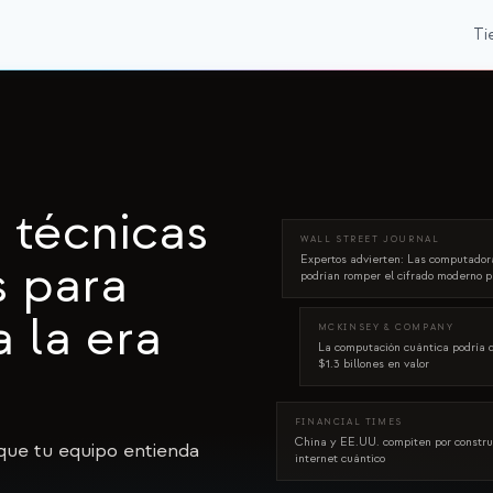
Ti
 técnicas
WALL STREET JOURNAL
Expertos advierten: Las computador
s para
podrían romper el cifrado moderno 
 la era
MCKINSEY & COMPANY
La computación cuántica podría 
$1.3 billones en valor
FINANCIAL TIMES
China y EE.UU. compiten por constru
 que tu equipo entienda
internet cuántico