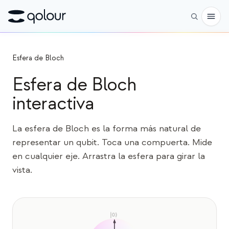
Reservar
Esfera de Bloch
Esfera de Bloch
Tienda
interactiva
PARA
Entusiastas
La esfera de Bloch es la forma más natural de
Educadores
representar un qubit. Toca una compuerta. Mide
en cualquier eje. Arrastra la esfera para girar la
Niños y padres
vista.
Organizaciones
CIENCIA
|0⟩
Qubits reales