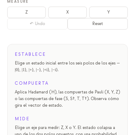
MEASURE
Eventos
Z
X
Y
Cronologías
↶ Undo
Reset
Comunidades
Seguridad cuántica
NOSOTROS
ESTABLECE
Nuestra historia
Elige un estado inicial entre los seis polos de los ejes —
.
|0⟩, |1⟩, |+⟩, |−⟩, |+i⟩, |−i⟩
Nuestro equipo
COMPUERTA
Nuestra misión
Aplica Hadamard (H), las compuertas de Pauli (X, Y, Z)
Contacto
o las compuertas de fase (S, S†, T, T†). Observa cómo
gira el vector de estado.
MIDE
Elige un eje para medir: Z, X o Y. El estado colapsa a
uno de los dos polos opuestos, con una probabilidad