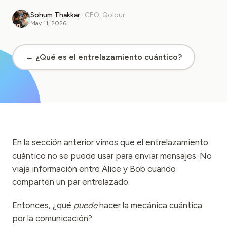
Caso de estudio educativo
Sohum Thakkar
·
CEO, Qolour
May 11, 2026
Caso de estudio de divulgación
QCaMP Quantum Fundamentals Workshop
← ¿Qué es el entrelazamiento cuántico?
Undergraduate Quantum Education
Documento técnico
RECURSOS
Manual de usuario
En la sección anterior vimos que el entrelazamiento
Computadoras cuánticas
cuántico no se puede usar para enviar mensajes. No
viaja información entre Alice y Bob cuando
Actividades
comparten un par entrelazado.
Guías
Entonces, ¿qué
puede
hacer la mecánica cuántica
Aprendizaje
por la comunicación?