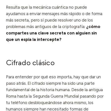
Eventos
Resulta que la mecánica cuántica no puede
Cronologías
ayudarnos a enviar mensajes más rápido o de forma
más secreta, pero sí puede resolver uno de los
Comunidades
problemas más antiguos de la criptografía:
¿cómo
Seguridad cuántica
compartes una clave secreta con alguien sin
que un espía la intercepte?
NOSOTROS
Nuestra historia
Cifrado clásico
Nuestro equipo
Nuestra misión
Para entender por qué eso importa, hay que dar un
Contacto
paso atrás. El cifrado siempre ha sido una parte
fundamental de la historia humana. Desde la antigua
Roma hasta la Segunda Guerra Mundial pasando por
tu teléfono desbloqueándose ahora mismo, los
humanos siempre han necesitado formas de