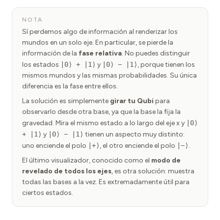
NOTA
Sí perdemos algo de información al renderizar los
mundos en un solo eje. En particular, se pierde la
información de la
fase relativa
. No puedes distinguir
los estados
|0⟩ + |1⟩
y
|0⟩ − |1⟩
, porque tienen los
mismos mundos y las mismas probabilidades. Su única
diferencia es la fase entre ellos.
La solución es simplemente
girar tu Qubi
para
observarlo desde otra base, ya que la base la fija la
gravedad. Mira el mismo estado a lo largo del eje x y
|0⟩
+ |1⟩
y
|0⟩ − |1⟩
tienen un aspecto muy distinto:
uno enciende el polo
|+⟩
, el otro enciende el polo
|−⟩
.
El último visualizador, conocido como el
modo de
revelado de todos los ejes
, es otra solución: muestra
todas las bases a la vez. Es extremadamente útil para
ciertos estados.