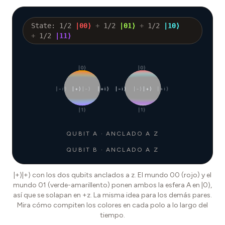
State:
1/2
|
00
⟩
+
1/2
|
01
⟩
+
1/2
|
10
⟩
+
1/2
|
11
⟩
|0⟩
|0⟩
|−i⟩
|+⟩
|−⟩
|+i⟩
|−i⟩
|−⟩
|+⟩
|+i⟩
|1⟩
|1⟩
QUBIT A · ANCLADO A Z
QUBIT B · ANCLADO A Z
|+⟩|+⟩ con los dos qubits anclados a z. El mundo 00 (rojo) y el
mundo 01 (verde-amarillento) ponen ambos la esfera A en |0⟩,
así que se solapan en +z. La misma idea para los demás pares.
Mira cómo compiten los colores en cada polo a lo largo del
tiempo.