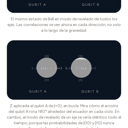
QUBIT A
QUBIT B
El mismo estado de Bell en modo de revelado de todos los
ejes. Las correlaciones se ven ahora en cada dirección, no solo
a lo largo de la gravedad.
|0⟩
|0⟩
|−i⟩
|+⟩
|−⟩
|+i⟩
|−i⟩
|−⟩
|+⟩
|+i⟩
|1⟩
|1⟩
QUBIT A
QUBIT B
Z aplicada al qubit A de |+0⟩, en bucle. Mira cómo el arcoíris
del qubit A rota 180° alrededor del ecuador en cada ciclo. En
cambio, el modo de revelado de un eje se vería idéntico todo el
tiempo, porque las probabilidades de |00⟩ y |10⟩ nunca