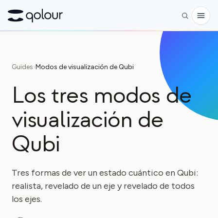
Reservar
Guides
›
Modos de visualización de Qubi
Tienda
Los tres modos de
PARA
visualización de
Entusiastas
Educadores
Qubi
Niños y padres
Tres formas de ver un estado cuántico en Qubi:
Organizaciones
realista, revelado de un eje y revelado de todos
CIENCIA
los ejes.
Qubits reales