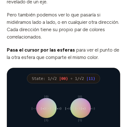
revelado de un eje.
Pero también podemos ver lo que pasaría si
midiéramos lado a lado, o en cualquier otra dirección.
Cada dirección tiene su propio par de colores
correlacionados.
Pasa el cursor por las esferas
para ver el punto de
la otra esfera que comparte el mismo color.
State:
1/√2
|
00
⟩
+
1/√2
|
11
⟩
|0⟩
|0⟩
|−i⟩
|+⟩
|−⟩
|+i⟩
|−i⟩
|−⟩
|+⟩
|+i⟩
|1⟩
|1⟩