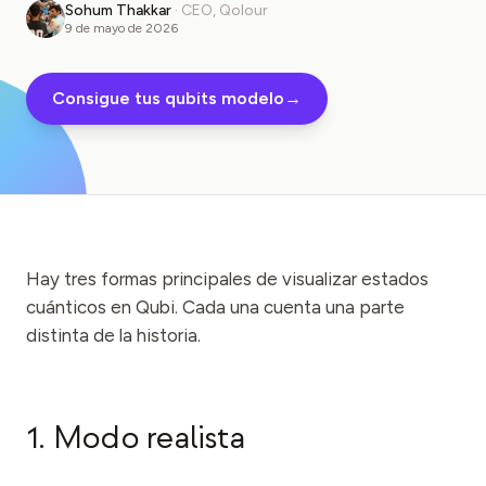
Sohum Thakkar
·
CEO, Qolour
Caso de estudio educativo
9 de mayo de 2026
Caso de estudio de divulgación
Consigue tus qubits modelo
→
QCaMP Quantum Fundamentals Workshop
Undergraduate Quantum Education
Documento técnico
RECURSOS
Hay tres formas principales de visualizar estados
Manual de usuario
cuánticos en Qubi. Cada una cuenta una parte
Computadoras cuánticas
distinta de la historia.
Actividades
Guías
1. Modo realista
Aprendizaje