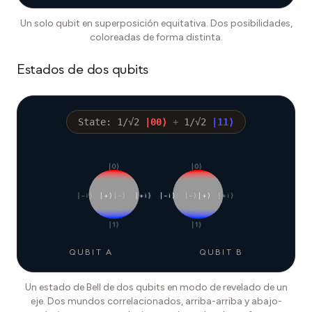
Un solo qubit en superposición equitativa. Dos posibilidades,
coloreadas de forma distinta.
Estados de dos qubits
State:
1/√2
|
00
⟩
+
1/√2
|
11
⟩
|0⟩
|0⟩
|−i⟩
|+⟩
|−⟩
|+i⟩
|−i⟩
|−⟩
|+⟩
|+i⟩
|1⟩
|1⟩
QUBIT A
QUBIT B
Un estado de Bell de dos qubits en modo de revelado de un
eje. Dos mundos correlacionados, arriba-arriba y abajo-