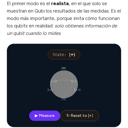
El primer modo es el
Eventos
realista
, en el que solo se
muestran en Qubi los resultados de las medidas. Es el
Cronologías
modo más importante, porque imita cómo funcionan
los qubits en realidad:
solo obtienes información de
Comunidades
un qubit cuando lo mides
.
Seguridad cuántica
NOSOTROS
State:
|+⟩
Nuestra historia
|0⟩
Nuestro equipo
Nuestra misión
|−i⟩
|−⟩
|+⟩
|+i⟩
Contacto
|1⟩
▶ Measure
↻ Reset to |+⟩