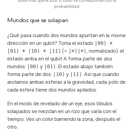
brilla más que el azul. El brillo se corresponde con la
probabilidad.
Mundos que se solapan
¿Qué pasa cuando dos mundos apuntan en la
misma
dirección en un qubit? Toma el estado
|00⟩ +
|01⟩ + |10⟩ + |11⟩
(=
|+⟩|+⟩
, normalizado): el
estado arriba en el qubit A forma parte de
dos
mundos:
|00⟩
y
|01⟩
. El estado abajo también
forma parte de dos:
|10⟩
y
|11⟩
. Así que cuando
anclamos ambas esferas a la gravedad, cada polo de
cada esfera tiene dos mundos apilados.
En el modo de revelado de un eje, esos lóbulos
solapados se mezclan en un rizo que varía con el
tiempo. Ves un color barriendo la zona, después el
otro.