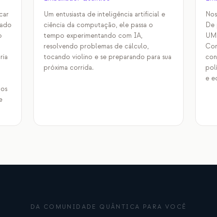
car
Um entusiasta de inteligência artificial e
Nos
nado
ciência da computação, ele passa o
De 
o
tempo experimentando com IA,
UMD
resolvendo problemas de cálculo,
Con
ria
tocando violino e se preparando para sua
con
próxima corrida.
pol
e e
tos
e
DA COMUNIDADE QUÂNTICA PARA VOCÊ