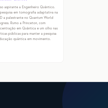
so aspirante a Engenheiro Quântico.
pesquisa em tomografia adaptativa na
 a palestrante no Quantum World
gress. Rumo a Princeton, com
centração em Quântica e um olho nas
íticas públicas para manter a pesquisa
ducação quântica em movimento.