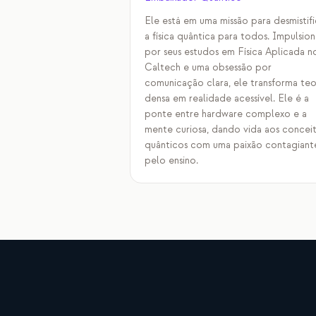
Ele está em uma missão para desmistifi
a física quântica para todos. Impulsio
por seus estudos em Física Aplicada n
Caltech e uma obsessão por
comunicação clara, ele transforma teo
densa em realidade acessível. Ele é a
ponte entre hardware complexo e a
mente curiosa, dando vida aos concei
quânticos com uma paixão contagiant
pelo ensino.