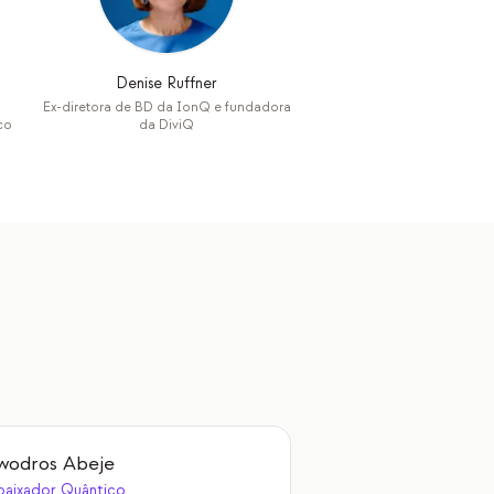
Denise Ruffner
Ex-diretora de BD da IonQ e fundadora
co
da DiviQ
wodros Abeje
aixador Quântico