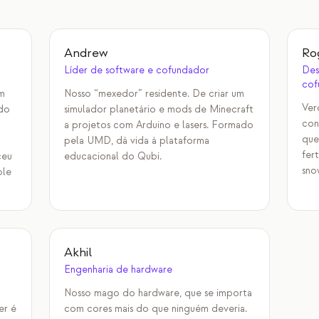
Andrew
Ro
Líder de software e cofundador
Des
cof
m
Nosso “mexedor” residente. De criar um
Ver
 do
simulador planetário e mods de Minecraft
con
a projetos com Arduino e lasers. Formado
que
pela UMD, dá vida à plataforma
fer
ceu
educacional do Qubi.
sno
ple
Akhil
Engenharia de hardware
Nosso mago do hardware, que se importa
er é
com cores mais do que ninguém deveria.