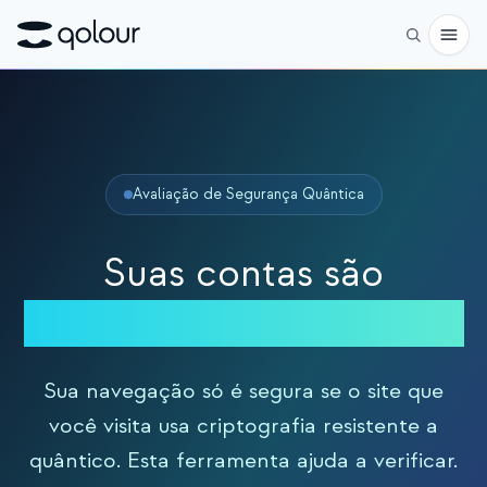
Pré-encomenda
Loja
Avaliação de Segurança Quântica
PARA
Entusiastas
Suas contas são
Educadores
seguras ante o quântico?
Crianças e pais
Organizações
Sua navegação só é segura se o site que
você visita usa criptografia resistente a
CIÊNCIA
quântico. Esta ferramenta ajuda a verificar.
Qubits reais