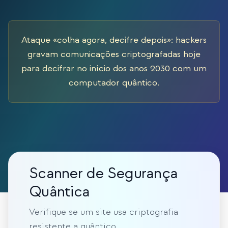
Estudo de caso em educação
Estudo de caso em divulgação
Ataque «colha agora, decifre depois»: hackers
QCaMP Quantum Fundamentals Workshop
gravam comunicações criptografadas hoje
para decifrar no início dos anos 2030 com um
Undergraduate Quantum Education
computador quântico.
Whitepaper técnico
RECURSOS
Manual do usuário
Computadores quânticos
Scanner de Segurança
Atividades
Quântica
Guias
Verifique se um site usa criptografia
Aprendizado
resistente a quântico