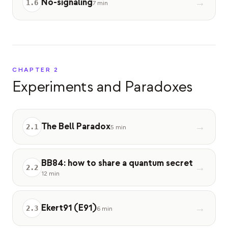
No-signaling
→
1
.
6
7 min
イベント
タイムライン
コミュニティ
量子セキュリティ
CHAPTER
2
Experiments and Paradoxes
私たちについて
私たちのストーリー
The Bell Paradox
→
チーム
2
.
1
5 min
ミッション
BB84: how to share a quantum secret
→
お問い合わせ
2
.
2
12 min
Ekert91 (E91)
→
2
.
3
6 min