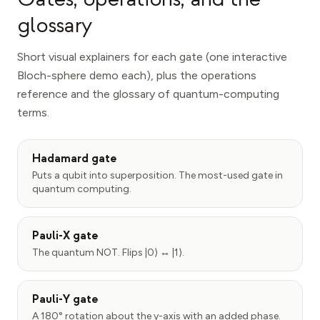
glossary
Short visual explainers for each gate (one interactive
Bloch-sphere demo each), plus the operations
reference and the glossary of quantum-computing
terms.
Hadamard gate
Puts a qubit into superposition. The most-used gate in
quantum computing.
Pauli-X gate
The quantum NOT. Flips |0⟩ ↔ |1⟩.
Pauli-Y gate
A 180° rotation about the y-axis with an added phase.