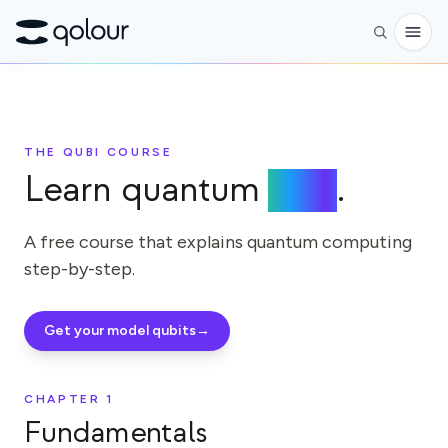
予約
THE QUBI COURSE
ショップ
Learn quantum
here
.
対象者
愛好家
A free course that explains quantum computing
step-by-step.
教育者
子どもと保護者
Get your model qubits
→
組織
サイエンス
CHAPTER
1
Fundamentals
実世界の量子ビット