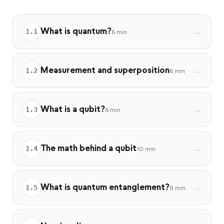
教育事例
What is quantum?
→
アウトリーチ事例
1
.
1
6 min
QCaMP Quantum Fundamentals Workshop
Measurement and superposition
→
1
.
2
Undergraduate Quantum Education
6 min
技術ホワイトペーパー
What is a qubit?
→
1
.
3
6 min
リソース
ユーザーマニュアル
The math behind a qubit
→
1
.
4
量子コンピュータ
10 min
アクティビティ
What is quantum entanglement?
→
1
.
5
8 min
ガイド
学習