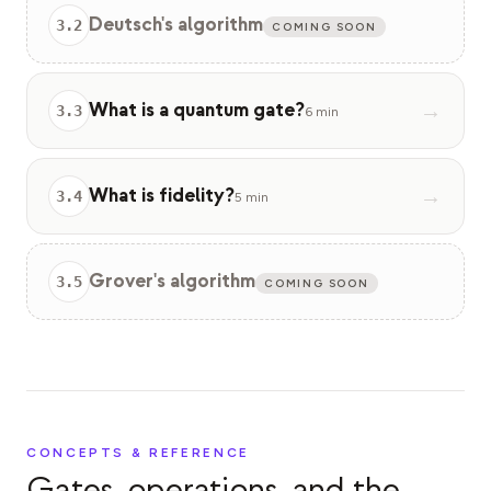
Deutsch's algorithm
3
.
2
COMING SOON
What is a quantum gate?
→
3
.
3
6 min
What is fidelity?
→
3
.
4
5 min
Grover's algorithm
3
.
5
COMING SOON
CONCEPTS & REFERENCE
Gates, operations, and the