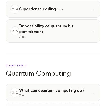
Superdense coding
→
2
.
4
7 min
Impossibility of quantum bit
→
2
.
5
commitment
7 min
CHAPTER
3
Quantum Computing
What can quantum computing do?
→
3
.
1
7 min