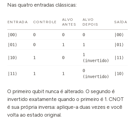
Nas quatro entradas clássicas:
ALVO
ALVO
ENTRADA
CONTROLE
SAÍDA
ANTES
DEPOIS
|00⟩
0
0
0
|00⟩
|01⟩
0
1
1
|01⟩
1
|10⟩
1
0
|11⟩
(
invertido
)
0
|11⟩
1
1
|10⟩
(
invertido
)
O primeiro qubit nunca é alterado. O segundo é
invertido exatamente quando o primeiro é 1. CNOT
é sua própria inversa: aplique-a duas vezes e você
volta ao estado original.