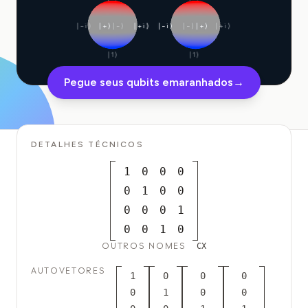
Estudo de caso em educação
|−i⟩
|+⟩
|−⟩
|+i⟩
|−i⟩
|−⟩
|+⟩
|+i⟩
Estudo de caso em divulgação
|1⟩
|1⟩
QCaMP Quantum Fundamentals Workshop
Pegue seus qubits emaranhados
→
Undergraduate Quantum Education
Whitepaper técnico
DETALHES TÉCNICOS
RECURSOS
1
0
0
0
Manual do usuário
0
1
0
0
Computadores quânticos
0
0
0
1
0
0
1
0
Atividades
OUTROS NOMES
CX
Guias
AUTOVETORES
1
0
0
0
Aprendizado
0
1
0
0