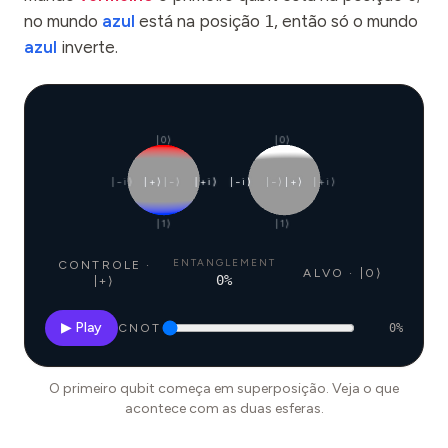
no mundo
azul
está na posição
1
, então só o mundo
azul
inverte.
|0⟩
|0⟩
|−i⟩
|+⟩
|−⟩
|+i⟩
|−i⟩
|−⟩
|+⟩
|+i⟩
|1⟩
|1⟩
ENTANGLEMENT
CONTROLE ·
ALVO · |0⟩
0
%
|+⟩
▶ Play
CNOT
0
%
O primeiro qubit começa em superposição. Veja o que
acontece com as duas esferas.