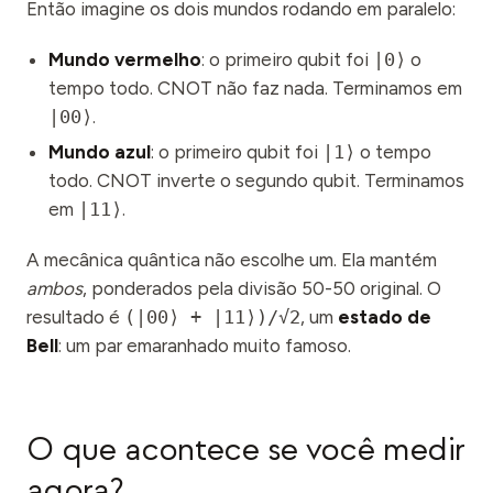
Então imagine os dois mundos rodando em paralelo:
Mundo vermelho
: o primeiro qubit foi
|0⟩
o
tempo todo. CNOT não faz nada. Terminamos em
|00⟩
.
Mundo azul
: o primeiro qubit foi
|1⟩
o tempo
todo. CNOT inverte o segundo qubit. Terminamos
em
|11⟩
.
A mecânica quântica não escolhe um. Ela mantém
ambos
, ponderados pela divisão 50-50 original. O
resultado é
(|00⟩ + |11⟩)/√2
, um
estado de
Bell
: um par emaranhado muito famoso.
O que acontece se você medir
agora?