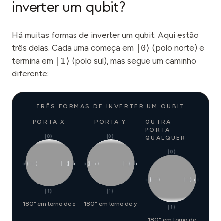
inverter um qubit?
Há muitas formas de inverter um qubit. Aqui estão
três delas. Cada uma começa em
|0⟩
(polo norte) e
termina em
|1⟩
(polo sul), mas segue um caminho
diferente:
TRÊS FORMAS DE INVERTER UM QUBIT
PORTA X
PORTA Y
OUTRA
PORTA
|0⟩
|0⟩
QUALQUER
|0⟩
|+⟩
|−i⟩
|−⟩
|+i⟩
|+⟩
|−i⟩
|−⟩
|+i⟩
|+⟩
|−i⟩
|−⟩
|+i⟩
|1⟩
|1⟩
180° em torno de x
180° em torno de y
|1⟩
180° em torno de