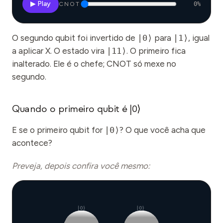
▶ Play
CNOT
0
%
O segundo qubit foi invertido de
|0⟩
para
|1⟩
, igual
a aplicar X. O estado vira
|11⟩
. O primeiro fica
inalterado. Ele é o chefe; CNOT só mexe no
segundo.
Quando o primeiro qubit é |0⟩
E se o primeiro qubit for
|0⟩
? O que você acha que
acontece?
Preveja, depois confira você mesmo:
|0⟩
|0⟩