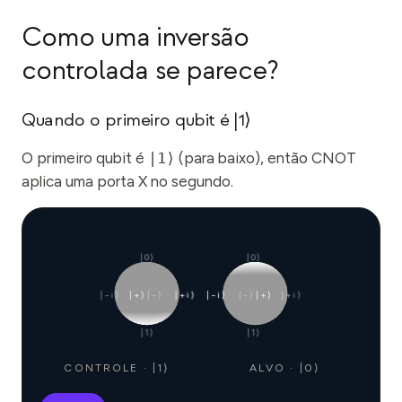
Como uma inversão
controlada se parece?
Quando o primeiro qubit é |1⟩
O primeiro qubit é
|1⟩
(para baixo), então CNOT
aplica uma porta X no segundo.
|0⟩
|0⟩
|−i⟩
|+⟩
|−⟩
|+i⟩
|−i⟩
|−⟩
|+⟩
|+i⟩
|1⟩
|1⟩
CONTROLE · |1⟩
ALVO · |0⟩