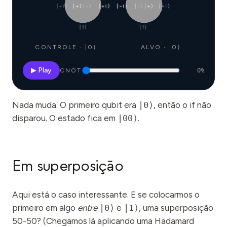
|−i⟩
|+⟩
|−⟩
|+i⟩
|−i⟩
|−⟩
|+⟩
|+i⟩
|1⟩
|1⟩
CONTROLE · |0⟩
ALVO · |0⟩
▶ Play
CNOT
0
%
Nada muda. O primeiro qubit era
|0⟩
, então o if não
disparou. O estado fica em
|00⟩
.
Em superposição
Aqui está o caso interessante. E se colocarmos o
primeiro em algo
entre
|0⟩
e
|1⟩
, uma superposição
50-50? (Chegamos lá aplicando uma Hadamard