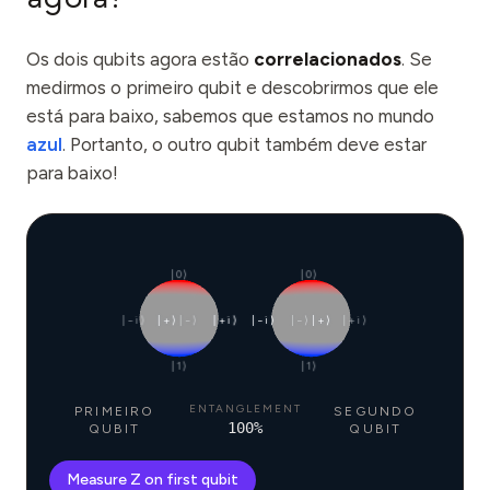
Os dois qubits agora estão
correlacionados
. Se
medirmos o primeiro qubit e descobrirmos que ele
está para baixo, sabemos que estamos no mundo
azul
. Portanto, o outro qubit também deve estar
para baixo!
|0⟩
|0⟩
|−i⟩
|+⟩
|−⟩
|+i⟩
|−i⟩
|−⟩
|+⟩
|+i⟩
|1⟩
|1⟩
ENTANGLEMENT
PRIMEIRO
SEGUNDO
100
%
QUBIT
QUBIT
Measure Z on first qubit