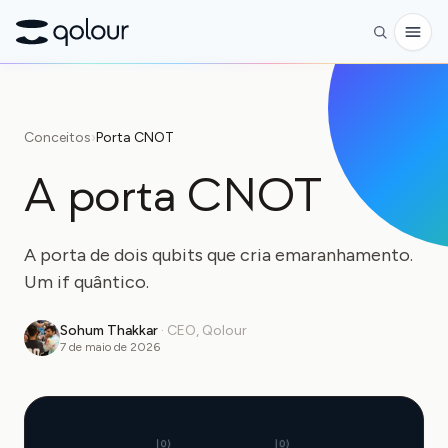
Pré-encomenda
Conceitos
›
Porta CNOT
Loja
A porta CNOT
PARA
Entusiastas
A porta de dois qubits que cria emaranhamento.
Educadores
Um if quântico.
Crianças e pais
Sohum Thakkar
·
CEO, Qolour
7 de maio de 2026
Organizações
CIÊNCIA
Qubits reais
|0⟩
|0⟩