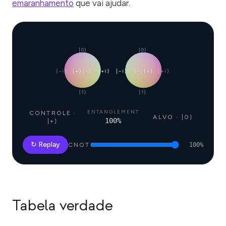
emaranhamento
que vai ajudar.
|0⟩
|0⟩
|−i⟩
|+⟩
|−⟩
|+i⟩
|−i⟩
|−⟩
|+⟩
|+i⟩
|1⟩
|1⟩
ENTANGLEMENT
CONTROLE ·
ALVO · |0⟩
100
%
|+⟩
↻ Replay
CNOT
100
%
Tabela verdade