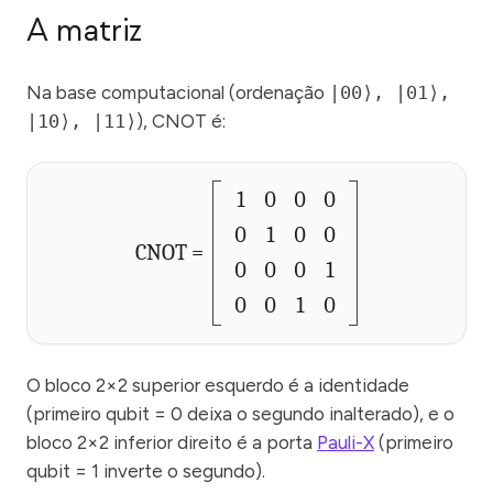
A matriz
Na base computacional (ordenação
|00⟩, |01⟩,
|10⟩, |11⟩
), CNOT é:
1
0
0
0
0
1
0
0
CNOT =
0
0
0
1
0
0
1
0
O bloco 2×2 superior esquerdo é a identidade
(primeiro qubit = 0 deixa o segundo inalterado), e o
bloco 2×2 inferior direito é a porta
Pauli-X
(primeiro
qubit = 1 inverte o segundo).