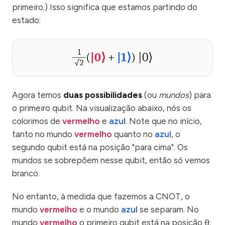
primeiro.) Isso significa que estamos partindo do
estado:
1
(
|0⟩
+
|1⟩
)
|0⟩
√2
Agora temos
duas possibilidades
(ou
mundos
) para
o primeiro qubit. Na visualização abaixo, nós os
colorimos de
vermelho
e
azul
. Note que no início,
tanto no mundo
vermelho
quanto no
azul
, o
segundo qubit está na posição "para cima". Os
mundos se sobrepõem nesse qubit, então só vemos
branco.
No entanto, à medida que fazemos a CNOT, o
mundo
vermelho
e o mundo
azul
se separam. No
mundo
vermelho
o primeiro qubit está na posição
0
;