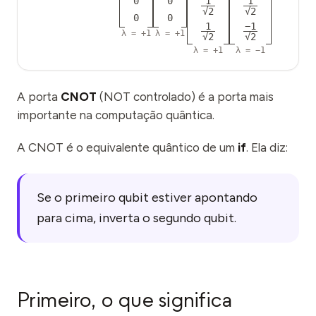
0
0
1
1
Eventos
√2
√2
0
0
1
−1
λ =
+1
λ =
+1
Cronologias
√2
√2
λ =
+1
λ =
−1
Comunidades
Segurança quântica
A porta
CNOT
(NOT controlado) é a porta mais
importante na computação quântica.
SOBRE
Nossa história
A CNOT é o equivalente quântico de um
if
. Ela diz:
Nossa equipe
Se o primeiro qubit estiver apontando
Nossa missão
para cima, inverta o segundo qubit.
Contato
Primeiro, o que significa